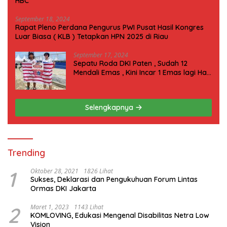
HBC
September 18, 2024
Rapat Pleno Perdana Pengurus PWI Pusat Hasil Kongres
Luar Biasa ( KLB ) Tetapkan HPN 2025 di Riau
September 17, 2024
Sepatu Roda DKI Paten , Sudah 12
Mendali Emas , Kini Incar 1 Emas lagi Hari
ini
Selengkapnya
Trending
1
Oktober 28, 2021
1826 Lihat
Sukses, Deklarasi dan Pengukuhuan Forum Lintas
Ormas DKI Jakarta
2
Maret 1, 2023
1143 Lihat
KOMLOVING, Edukasi Mengenal Disabilitas Netra Low
Vision