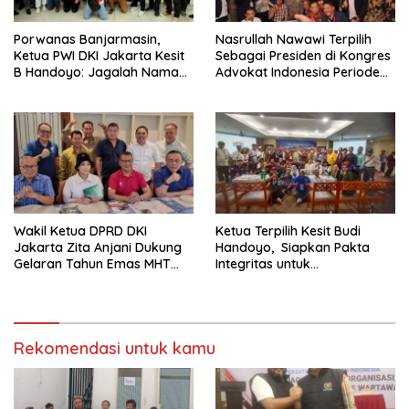
Porwanas Banjarmasin,
Nasrullah Nawawi Terpilih
Ketua PWI DKI Jakarta Kesit
Sebagai Presiden di Kongres
B Handoyo: Jagalah Nama
Advokat Indonesia Periode
Baik PWI Jaya
2024-2029
Wakil Ketua DPRD DKI
Ketua Terpilih Kesit Budi
Jakarta Zita Anjani Dukung
Handoyo, Siapkan Pakta
Gelaran Tahun Emas MHT
Integritas untuk
Award 2024
Kepengurusan PWI Jaya
2024-2029
Rekomendasi untuk kamu