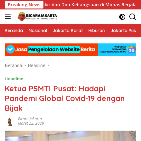
Langsung
Listrik Zikir dan Doa Kebangsaan di Monas Berjalan Sukses
Breaking News
ke
konten
Beranda
Nasional
Jakarta Barat
Hiburan
Jakarta Pusat
Beranda
Headline
Headline
Ketua PSMTI Pusat: Hadapi
Pandemi Global Covid-19 dengan
Bijak
Bicara Jakarta
Maret 22, 2020