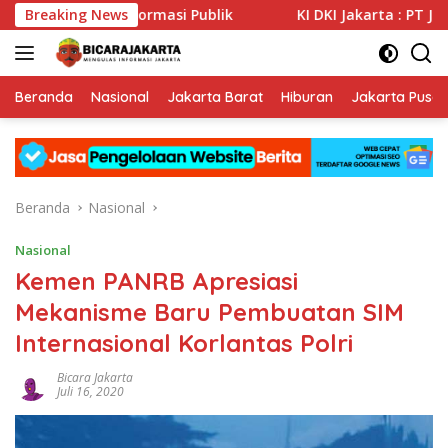
Langsung
aan Informasi Publik
Breaking News
KI DKI Jakarta : PT JIEP Buktika
ke
konten
Beranda
Nasional
Jakarta Barat
Hiburan
Jakarta Pusat
Beranda
Nasional
Nasional
Kemen PANRB Apresiasi
Mekanisme Baru Pembuatan SIM
Internasional Korlantas Polri
Bicara Jakarta
Juli 16, 2020