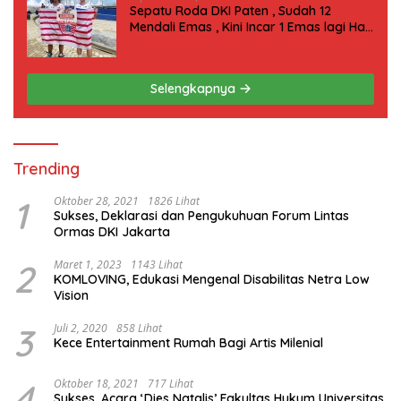
Sepatu Roda DKI Paten , Sudah 12
Mendali Emas , Kini Incar 1 Emas lagi Hari
ini
Selengkapnya
Trending
1
Oktober 28, 2021
1826 Lihat
Sukses, Deklarasi dan Pengukuhuan Forum Lintas
Ormas DKI Jakarta
2
Maret 1, 2023
1143 Lihat
KOMLOVING, Edukasi Mengenal Disabilitas Netra Low
Vision
3
Juli 2, 2020
858 Lihat
Kece Entertainment Rumah Bagi Artis Milenial
4
Oktober 18, 2021
717 Lihat
Sukses, Acara ‘Dies Natalis’ Fakultas Hukum Universitas