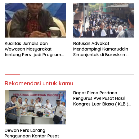
Era ( VSE ) Dalam Kegiatan
Jelajah Sahabat Perempuan
dan Anak ( SAPA )
Kualitas Jurnalis dan
Ratusan Advokat
Wawasan Masyarakat
Mendampingi Kamaruddin
tentang Pers jadi Program
Simanjuntak di Bareskrim
Utama FEPI
Polri
Rekomendasi untuk kamu
Rapat Pleno Perdana
Pengurus PWI Pusat Hasil
Kongres Luar Biasa ( KLB )
Tetapkan HPN 2025 di Riau
Dewan Pers Larang
Penggunaan Kantor Pusat