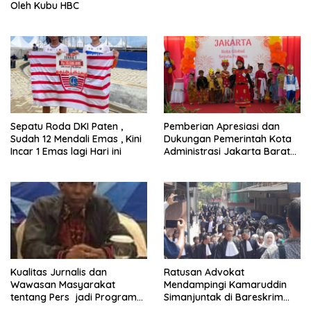
Oleh Kubu HBC
Sepatu Roda DKI Paten ,
Pemberian Apresiasi dan
Sudah 12 Mendali Emas , Kini
Dukungan Pemerintah Kota
Incar 1 Emas lagi Hari ini
Administrasi Jakarta Barat
Kepada Yayasan Vina Smart
Era ( VSE ) Dalam Kegiatan
Jelajah Sahabat Perempuan
dan Anak ( SAPA )
Kualitas Jurnalis dan
Ratusan Advokat
Wawasan Masyarakat
Mendampingi Kamaruddin
tentang Pers jadi Program
Simanjuntak di Bareskrim
Utama FEPI
Polri