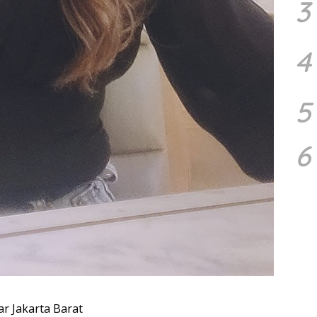
3
4
5
6
ar Jakarta Barat