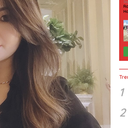
Se
Ra
Ha
HP
Tre
1
2