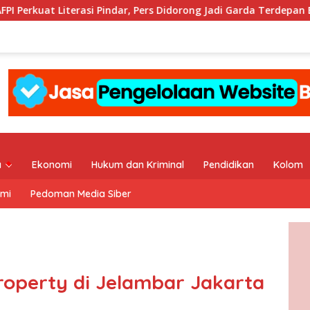
ar, Pers Didorong Jadi Garda Terdepan Edukasi Publik Lawan Pinjo
a
Ekonomi
Hukum dan Kriminal
Pendidikan
Kolom
ami
Pedoman Media Siber
roperty di Jelambar Jakarta