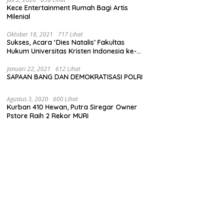
Kece Entertainment Rumah Bagi Artis
Milenial
Oktober 18, 2021
717 Lihat
Sukses, Acara ‘Dies Natalis’ Fakultas
Hukum Universitas Kristen Indonesia ke-
63
Januari 22, 2021
612 Lihat
SAPAAN BANG DAN DEMOKRATISASI POLRI
Agustus 3, 2020
600 Lihat
Kurban 410 Hewan, Putra Siregar Owner
Pstore Raih 2 Rekor MURI