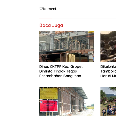
Komentar
Baca Juga
Dinas CKTRP Kec. Gropet
Dikeluh
Diminta Tindak Tegas
Tambora 
Penambahan Bangunan
Liar di M
Diduga Tanpa Izin di Tanjung
Duren