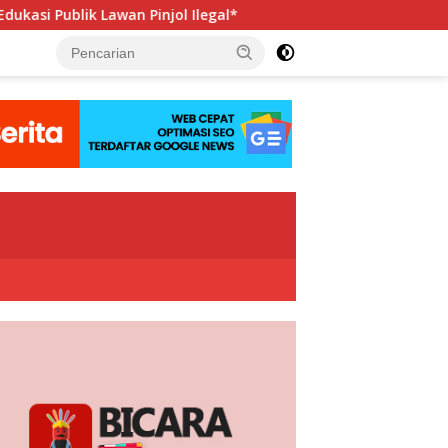
l Ilegal*
Hadapi Porwanas 2027, Pengurus PWI Jaya Ber