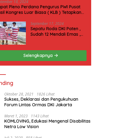
ptember 18, 2024
pat Pleno Perdana Pengurus PWI Pusat
sil Kongres Luar Biasa ( KLB ) Tetapkan
N 2025 di Riau
September 17, 2024
Sepatu Roda DKI Paten ,
Sudah 12 Mendali Emas ,
Kini Incar 1 Emas lagi Hari
ini
Selengkapnya
nding
Oktober 28, 2021
1826 Lihat
Sukses, Deklarasi dan Pengukuhuan
Forum Lintas Ormas DKI Jakarta
Maret 1, 2023
1143 Lihat
KOMLOVING, Edukasi Mengenal Disabilitas
Netra Low Vision
Juli 2, 2020
858 Lihat