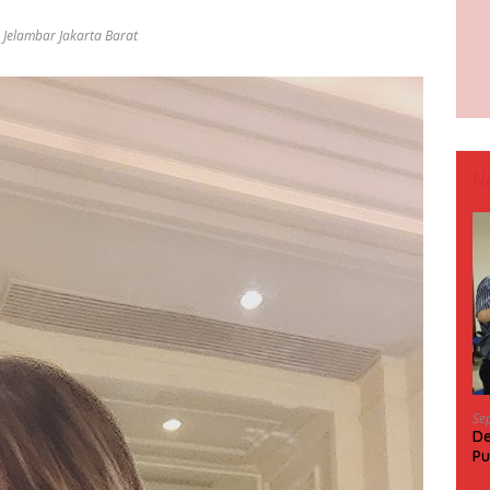
 Jelambar Jakarta Barat
N
Se
De
Pu