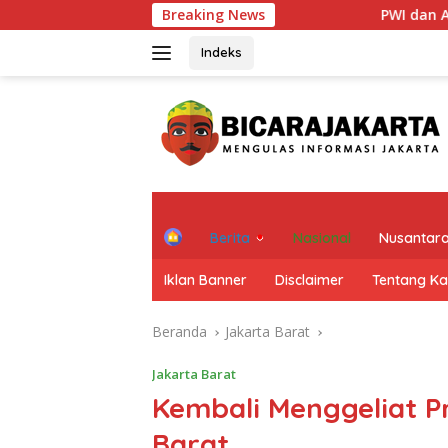
Langsung
Breaking News
PWI dan AFPI Perkuat Literasi Pind
ke
konten
Indeks
H
Berita
Nasional
Nusantar
o
m
Iklan Banner
Disclaimer
Tentang K
e
Beranda
Jakarta Barat
Jakarta Barat
Kembali Menggeliat P
Barat