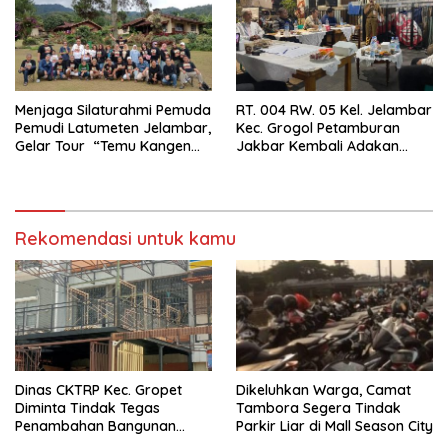
Menjaga Silaturahmi Pemuda
RT. 004 RW. 05 Kel. Jelambar
Pemudi Latumeten Jelambar,
Kec. Grogol Petamburan
Gelar Tour “Temu Kangen
Jakbar Kembali Adakan
Latumeten”
Peremajaan
Rekomendasi untuk kamu
Dinas CKTRP Kec. Gropet
Dikeluhkan Warga, Camat
Diminta Tindak Tegas
Tambora Segera Tindak
Penambahan Bangunan
Parkir Liar di Mall Season City
Diduga Tanpa Izin di