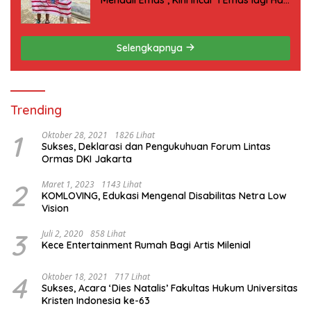
ini
Selengkapnya
Trending
1
Oktober 28, 2021
1826 Lihat
Sukses, Deklarasi dan Pengukuhuan Forum Lintas
Ormas DKI Jakarta
2
Maret 1, 2023
1143 Lihat
KOMLOVING, Edukasi Mengenal Disabilitas Netra Low
Vision
3
Juli 2, 2020
858 Lihat
Kece Entertainment Rumah Bagi Artis Milenial
4
Oktober 18, 2021
717 Lihat
Sukses, Acara ‘Dies Natalis’ Fakultas Hukum Universitas
Kristen Indonesia ke-63