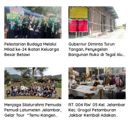
Tanjung Duren
Pelestarian Budaya Melalui
Gubernur Diminta Turun
Milad ke-24 Ikatan Keluarga
Tangan, Penyegelan
Besar Betawi
Bangunan Ruko di Tegal Alur
Terkait Dugaan IMB Palsu
Menjaga Silaturahmi Pemuda
RT. 004 RW. 05 Kel. Jelambar
Pemudi Latumeten Jelambar,
Kec. Grogol Petamburan
Gelar Tour “Temu Kangen
Jakbar Kembali Adakan
Latumeten”
Peremajaan