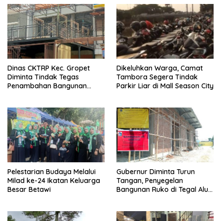
Dinas CKTRP Kec. Gropet
Dikeluhkan Warga, Camat
Diminta Tindak Tegas
Tambora Segera Tindak
Penambahan Bangunan
Parkir Liar di Mall Season City
Diduga Tanpa Izin di
Tanjung Duren
Pelestarian Budaya Melalui
Gubernur Diminta Turun
Milad ke-24 Ikatan Keluarga
Tangan, Penyegelan
Besar Betawi
Bangunan Ruko di Tegal Alur
Terkait Dugaan IMB Palsu