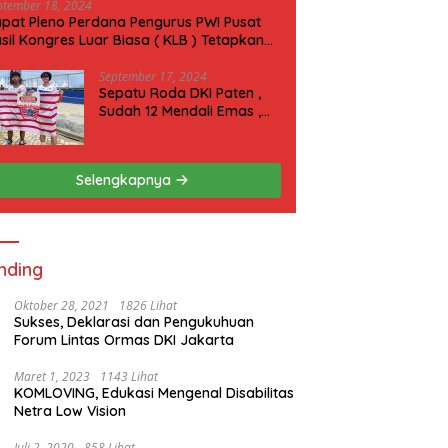
ptember 18, 2024
pat Pleno Perdana Pengurus PWI Pusat
sil Kongres Luar Biasa ( KLB ) Tetapkan
N 2025 di Riau
September 17, 2024
Sepatu Roda DKI Paten ,
Sudah 12 Mendali Emas ,
Kini Incar 1 Emas lagi Hari
ini
Selengkapnya
nding
Oktober 28, 2021
1826 Lihat
Sukses, Deklarasi dan Pengukuhuan
Forum Lintas Ormas DKI Jakarta
Maret 1, 2023
1143 Lihat
KOMLOVING, Edukasi Mengenal Disabilitas
Netra Low Vision
Juli 2, 2020
858 Lihat