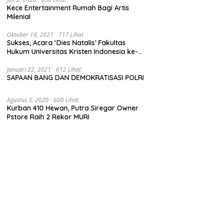
Kece Entertainment Rumah Bagi Artis
Milenial
Oktober 18, 2021
717 Lihat
Sukses, Acara ‘Dies Natalis’ Fakultas
Hukum Universitas Kristen Indonesia ke-
63
Januari 22, 2021
612 Lihat
SAPAAN BANG DAN DEMOKRATISASI POLRI
Agustus 3, 2020
600 Lihat
Kurban 410 Hewan, Putra Siregar Owner
Pstore Raih 2 Rekor MURI