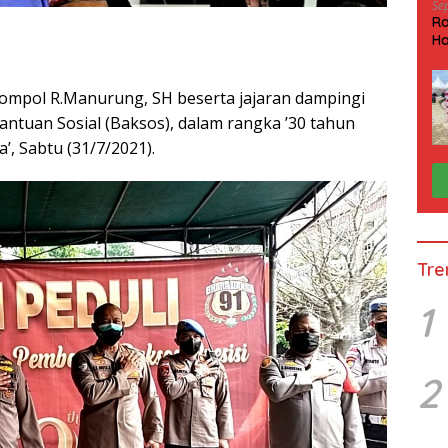
Se
Ra
Ha
HP
Kompol R.Manurung, SH beserta jajaran dampingi
antuan Sosial (Baksos), dalam rangka ’30 tahun
, Sabtu (31/7/2021).
Tre
1
2