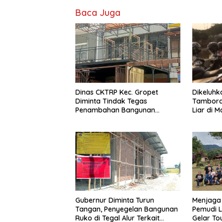
Baca Juga
Dinas CKTRP Kec. Gropet
Dikeluh
Diminta Tindak Tegas
Tambora 
Penambahan Bangunan
Liar di M
Diduga Tanpa Izin di Tanjung
Duren
Gubernur Diminta Turun
Menjaga
Tangan, Penyegelan Bangunan
Pemudi 
Ruko di Tegal Alur Terkait
Gelar T