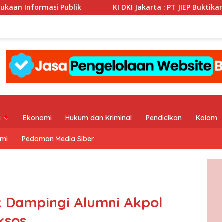
ik
KI DKI Jakarta : PT JIEP Buktikan Transparansi KIP
a
Ekonomi
Hukum dan Kriminal
Pendidikan
Kolom
ami
Pedoman Media Siber
k Dampingi Alumni Akpol
ksos