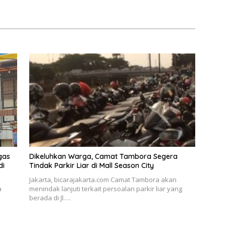
en”
Peremajaan
gas
Dikeluhkan Warga, Camat Tambora Segera
di
Tindak Parkir Liar di Mall Season City
Jakarta, bicarajakarta.com Camat Tambora akan
a
menindak lanjuti terkait persoalan parkir liar yang
berada di Jl….