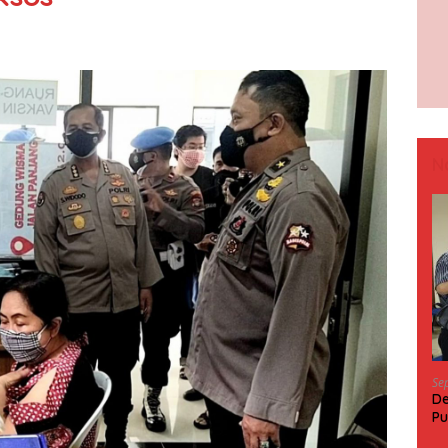
N
Se
De
Pu