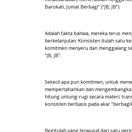
Barokah, Jumat Berbagi” (“JB, JB”).
Adalah fakta bahwa, mereka terus menj
berkelanjutan. Konsisten itulah satu
komitmen menyeru dan menggalang sehi
“JB, JB”.
Sekecil apa pun komitmen, untuk menep
mempertahankan dan mengembangkan. P
hitung untung-rugi secara materi; tran
konsisten berbasis pada akar “berbagi
Begitulah yang terwujud dari satu pe