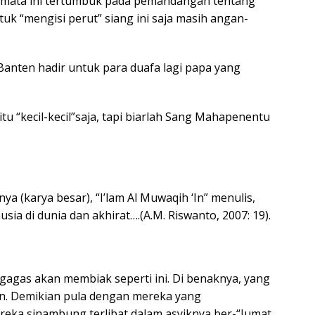
, mata ini tertumbuk pada pemandangan tentang
k “mengisi perut” siang ini saja masih angan-
Banten hadir untuk para duafa lagi papa yang
tu “kecil-kecil”saja, tapi biarlah Sang Mahapenentu
 (karya besar), “I’lam Al Muwaqih ‘In” menulis,
ia di dunia dan akhirat….(A.M. Riswanto, 2007: 19).
ggagas akan membiak seperti ini. Di benaknya, yang
n. Demikian pula dengan mereka yang
ka sinambung terlibat dalam asyiknya ber-“Jumat