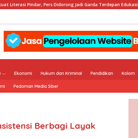
ers Didorong Jadi Garda Terdepan Edukasi Publik Lawan Pinjol Il
a
Ekonomi
Hukum dan Kriminal
Pendidikan
Kolom
ami
Pedoman Media Siber
sistensi Berbagi Layak