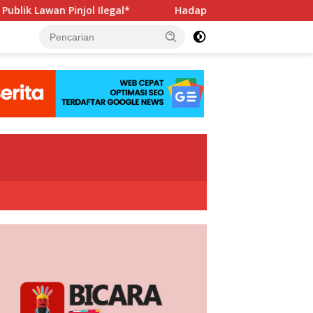
egal*
Hadapi Porwanas 2027, Pengurus PWI Jaya Beraudi