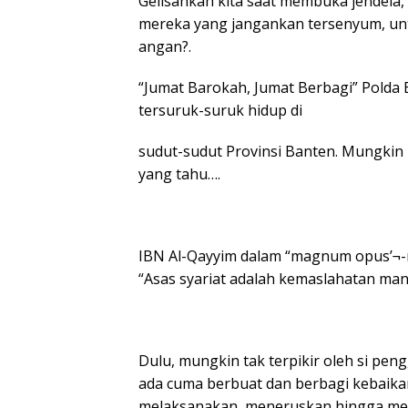
Gelisahkah kita saat membuka jendela
mereka yang jangankan tersenyum, untu
angan?.
“Jumat Barokah, Jumat Berbagi” Polda 
tersuruk-suruk hidup di
sudut-sudut Provinsi Banten. Mungkin i
yang tahu….
IBN Al-Qayyim dalam “magnum opus’¬-nya
“Asas syariat adalah kemaslahatan manus
Dulu, mungkin tak terpikir oleh si pen
ada cuma berbuat dan berbagi kebaika
melaksanakan, meneruskan hingga mere