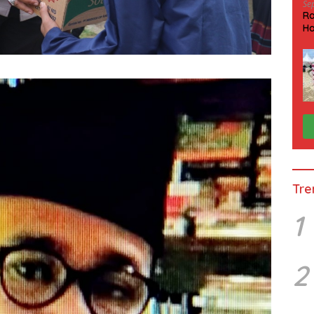
Se
Ra
Ha
HP
Tre
1
2