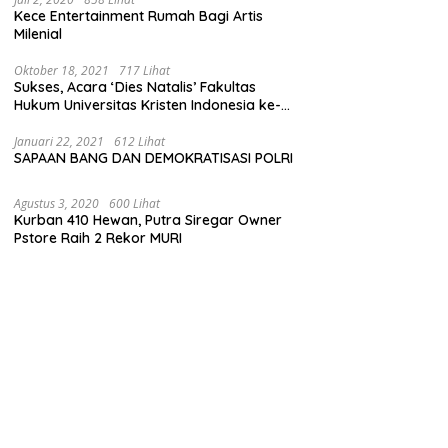
Kece Entertainment Rumah Bagi Artis
Milenial
Oktober 18, 2021
717 Lihat
Sukses, Acara ‘Dies Natalis’ Fakultas
Hukum Universitas Kristen Indonesia ke-
63
Januari 22, 2021
612 Lihat
SAPAAN BANG DAN DEMOKRATISASI POLRI
Agustus 3, 2020
600 Lihat
Kurban 410 Hewan, Putra Siregar Owner
Pstore Raih 2 Rekor MURI