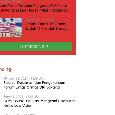
ptember 18, 2024
pat Pleno Perdana Pengurus PWI Pusat
sil Kongres Luar Biasa ( KLB ) Tetapkan
N 2025 di Riau
September 17, 2024
Sepatu Roda DKI Paten ,
Sudah 12 Mendali Emas ,
Kini Incar 1 Emas lagi Hari
ini
Selengkapnya
nding
Oktober 28, 2021
1826 Lihat
Sukses, Deklarasi dan Pengukuhuan
Forum Lintas Ormas DKI Jakarta
Maret 1, 2023
1143 Lihat
KOMLOVING, Edukasi Mengenal Disabilitas
Netra Low Vision
Juli 2, 2020
858 Lihat