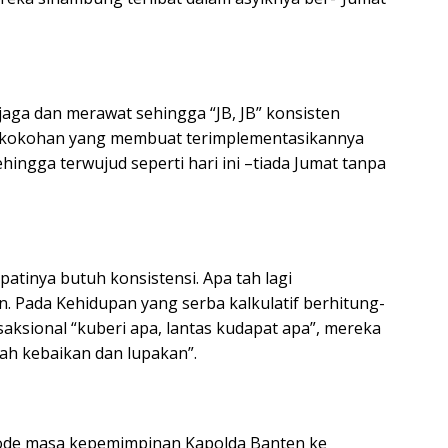
aga dan merawat sehingga “JB, JB” konsisten
 kekokohan yang membuat terimplementasikannya
ngga terwujud seperti hari ini –tiada Jumat tanpa
atinya butuh konsistensi. Apa tah lagi
ada Kehidupan yang serba kalkulatif berhitung-
saksional “kuberi apa, lantas kudapat apa”, mereka
lah kebaikan dan lupakan”.
riode masa kepemimpinan Kapolda Banten ke