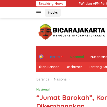
Langsung
Breaking News
PWI dan AFPI Perkuat Literasi Pindar, P
ke
konten
Indeks
H
Berita
Nasional
Nusantar
o
m
Iklan Banner
Disclaimer
Tentang K
e
Beranda
Nasional
Nasional
“Jumat Barokah”, Kon
Dikembangkan