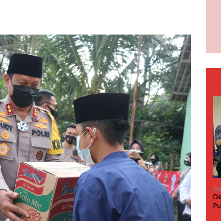
N
Se
De
Pu