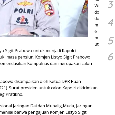
3
Wi
do
do
4
m
e
5
m
ut
o Sigit Prabowo untuk menjadi Kapolri
6
i masa pensiun. Komjen Listyo Sigit Prabowo
ekomendasikan Kompolnas dan merupakan calon
Prabowo disampaikan oleh Ketua DPR Puan
1). Surat presiden untuk calon Kapolri dikirimkan
eg Pratikno.
sional Jaringan Dai dan Mubalig
Muda, Jaringan
 menilai bahwa pengajuan Komjen Listyo Sigit