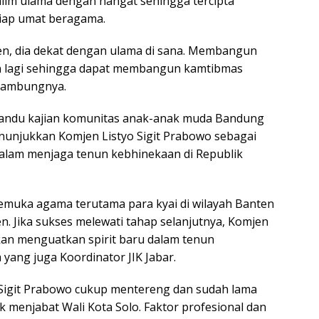
im ulama dengan hangat sehingga tercipta
iap umat beragama.
ten, dia dekat dengan ulama di sana. Membangun
n lagi sehingga dapat membangun kamtibmas
 sambungnya.
mandu kajian komunitas anak-anak muda Bandung
njukkan Komjen Listyo Sigit Prabowo sebagai
 dalam menjaga tenun kebhinekaan di Republik
 pemuka agama terutama para kyai di wilayah Banten
n. Jika sukses melewati tahap selanjutnya, Komjen
akan menguatkan spirit baru dalam tenun
yang juga Koordinator JIK Jabar.
o Sigit Prabowo cukup mentereng dan sudah lama
 menjabat Wali Kota Solo. Faktor profesional dan