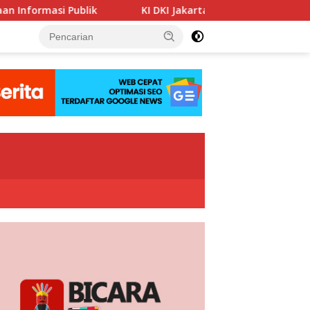
KI DKI Jakarta : PT JIEP Buktikan Transparansi KIP Mam