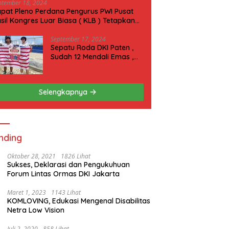
ptember 18, 2024
pat Pleno Perdana Pengurus PWI Pusat
sil Kongres Luar Biasa ( KLB ) Tetapkan
N 2025 di Riau
September 17, 2024
Sepatu Roda DKI Paten ,
Sudah 12 Mendali Emas ,
Kini Incar 1 Emas lagi Hari
ini
Selengkapnya
nding
Oktober 28, 2021
1826 Lihat
Sukses, Deklarasi dan Pengukuhuan
Forum Lintas Ormas DKI Jakarta
Maret 1, 2023
1143 Lihat
KOMLOVING, Edukasi Mengenal Disabilitas
Netra Low Vision
Juli 2, 2020
858 Lihat