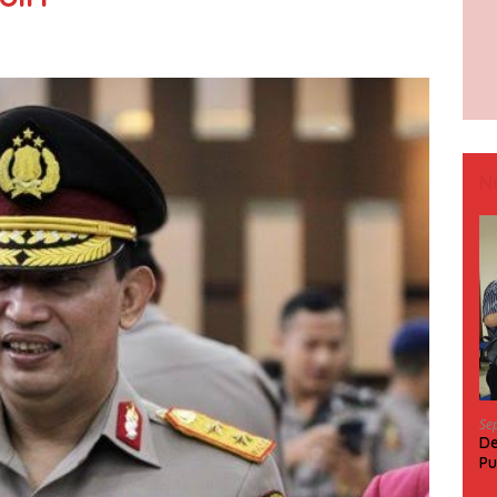
N
Se
De
Pu