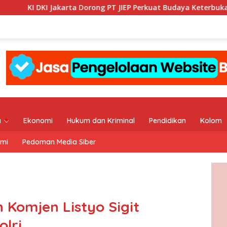
a Dorong PT JIEP Perkuat Budaya Keterbukaan Informasi Publik
a
Ekonomi
Hukum dan Kriminal
Pendidikan
Kolom
ami
Pedoman Media Siber
 Komjen Listyo Sigit
lri