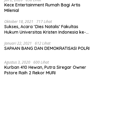
Kece Entertainment Rumah Bagi Artis
Milenial
Oktober 18, 2021
717 Lihat
Sukses, Acara ‘Dies Natalis’ Fakultas
Hukum Universitas Kristen Indonesia ke-
63
Januari 22, 2021
612 Lihat
SAPAAN BANG DAN DEMOKRATISASI POLRI
Agustus 3, 2020
600 Lihat
Kurban 410 Hewan, Putra Siregar Owner
Pstore Raih 2 Rekor MURI