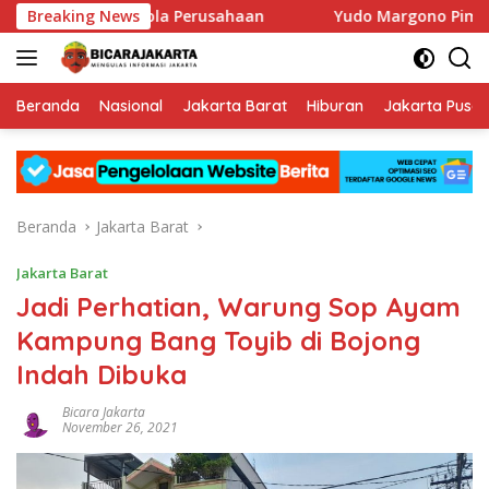
Langsung
at Tata Kelola Perusahaan
Breaking News
Yudo Margono Pimpin Ziarah 
ke
konten
Beranda
Nasional
Jakarta Barat
Hiburan
Jakarta Pusat
Beranda
Jakarta Barat
Jakarta Barat
Jadi Perhatian, Warung Sop Ayam
Kampung Bang Toyib di Bojong
Indah Dibuka
Bicara Jakarta
November 26, 2021