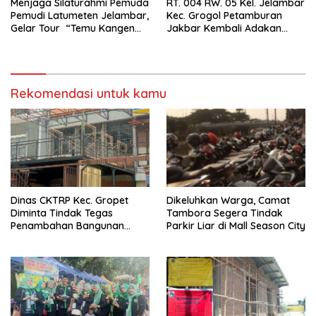
Menjaga Silaturahmi Pemuda
RT. 004 RW. 05 Kel. Jelambar
Pemudi Latumeten Jelambar,
Kec. Grogol Petamburan
Gelar Tour “Temu Kangen
Jakbar Kembali Adakan
Latumeten”
Peremajaan
Rekomendasi untuk kamu
Dinas CKTRP Kec. Gropet
Dikeluhkan Warga, Camat
Diminta Tindak Tegas
Tambora Segera Tindak
Penambahan Bangunan
Parkir Liar di Mall Season City
Diduga Tanpa Izin di
Tanjung Duren