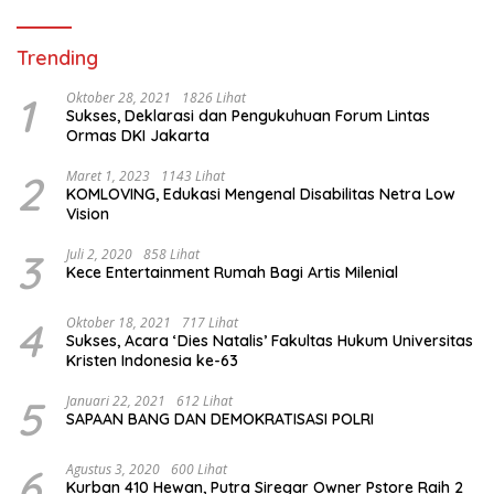
Trending
1
Oktober 28, 2021
1826 Lihat
Sukses, Deklarasi dan Pengukuhuan Forum Lintas
Ormas DKI Jakarta
2
Maret 1, 2023
1143 Lihat
KOMLOVING, Edukasi Mengenal Disabilitas Netra Low
Vision
3
Juli 2, 2020
858 Lihat
Kece Entertainment Rumah Bagi Artis Milenial
4
Oktober 18, 2021
717 Lihat
Sukses, Acara ‘Dies Natalis’ Fakultas Hukum Universitas
Kristen Indonesia ke-63
5
Januari 22, 2021
612 Lihat
SAPAAN BANG DAN DEMOKRATISASI POLRI
6
Agustus 3, 2020
600 Lihat
Kurban 410 Hewan, Putra Siregar Owner Pstore Raih 2