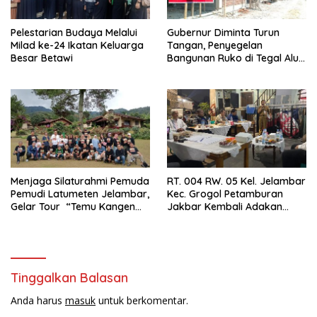
Pelestarian Budaya Melalui
Gubernur Diminta Turun
Milad ke-24 Ikatan Keluarga
Tangan, Penyegelan
Besar Betawi
Bangunan Ruko di Tegal Alur
Terkait Dugaan IMB Palsu
Menjaga Silaturahmi Pemuda
RT. 004 RW. 05 Kel. Jelambar
Pemudi Latumeten Jelambar,
Kec. Grogol Petamburan
Gelar Tour “Temu Kangen
Jakbar Kembali Adakan
Latumeten”
Peremajaan
Tinggalkan Balasan
Anda harus
masuk
untuk berkomentar.