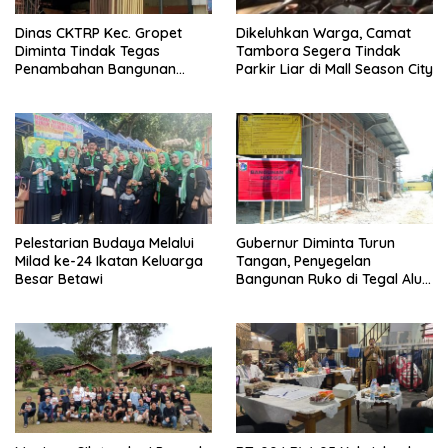
Dinas CKTRP Kec. Gropet
Dikeluhkan Warga, Camat
Diminta Tindak Tegas
Tambora Segera Tindak
Penambahan Bangunan
Parkir Liar di Mall Season City
Diduga Tanpa Izin di
Tanjung Duren
Pelestarian Budaya Melalui
Gubernur Diminta Turun
Milad ke-24 Ikatan Keluarga
Tangan, Penyegelan
Besar Betawi
Bangunan Ruko di Tegal Alur
Terkait Dugaan IMB Palsu