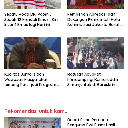
Sepatu Roda DKI Paten ,
Pemberian Apresiasi dan
Sudah 12 Mendali Emas , Kini
Dukungan Pemerintah Kota
Incar 1 Emas lagi Hari ini
Administrasi Jakarta Barat
Kepada Yayasan Vina Smart
Era ( VSE ) Dalam Kegiatan
Jelajah Sahabat Perempuan
dan Anak ( SAPA )
Kualitas Jurnalis dan
Ratusan Advokat
Wawasan Masyarakat
Mendampingi Kamaruddin
tentang Pers jadi Program
Simanjuntak di Bareskrim
Utama FEPI
Polri
Rekomendasi untuk kamu
Rapat Pleno Perdana
Pengurus PWI Pusat Hasil