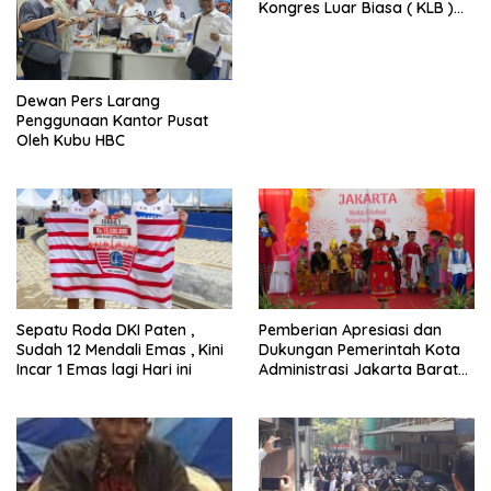
Kongres Luar Biasa ( KLB )
Tetapkan HPN 2025 di Riau
Dewan Pers Larang
Penggunaan Kantor Pusat
Oleh Kubu HBC
Sepatu Roda DKI Paten ,
Pemberian Apresiasi dan
Sudah 12 Mendali Emas , Kini
Dukungan Pemerintah Kota
Incar 1 Emas lagi Hari ini
Administrasi Jakarta Barat
Kepada Yayasan Vina Smart
Era ( VSE ) Dalam Kegiatan
Jelajah Sahabat Perempuan
dan Anak ( SAPA )