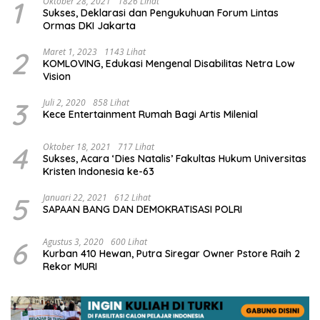
1
Oktober 28, 2021
1826 Lihat
Sukses, Deklarasi dan Pengukuhuan Forum Lintas
Ormas DKI Jakarta
2
Maret 1, 2023
1143 Lihat
KOMLOVING, Edukasi Mengenal Disabilitas Netra Low
Vision
3
Juli 2, 2020
858 Lihat
Kece Entertainment Rumah Bagi Artis Milenial
4
Oktober 18, 2021
717 Lihat
Sukses, Acara ‘Dies Natalis’ Fakultas Hukum Universitas
Kristen Indonesia ke-63
5
Januari 22, 2021
612 Lihat
SAPAAN BANG DAN DEMOKRATISASI POLRI
6
Agustus 3, 2020
600 Lihat
Kurban 410 Hewan, Putra Siregar Owner Pstore Raih 2
Rekor MURI