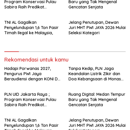
Program Konservasi Pulau
Baru yang Tak Mengenal
Sabira Raih Predikat
Gencatan Senjata
Platinum di Indonesia Green
Awards 2026
TNI AL Gagalkan
Jelang Penutupan, Dewan
Penyelundupan 1,6 Ton Pasir
Juri MHT PWI JAYA 2026 Mulai
Timah Ilegal ke Malaysia,
Seleksi Kategori
Rekomendasi untuk kamu
Hadapi Porwanas 2027,
Tanpa Kedip, PLN Jaga
Pengurus PWI Jaya
Keandalan Listrik Zikir dan
Beraudiensi dengan KONI DKI
Doa Kebangsaan di Monas
Jakarta
Berjalan Sukses
PLN UID Jakarta Raya ;
Ruang Digital: Medan Tempur
Program Konservasi Pulau
Baru yang Tak Mengenal
Sabira Raih Predikat
Gencatan Senjata
Platinum di Indonesia Green
Awards 2026
TNI AL Gagalkan
Jelang Penutupan, Dewan
Penyelundupan 1,6 Ton Pasir
Juri MHT PWI JAYA 2026 Mulai