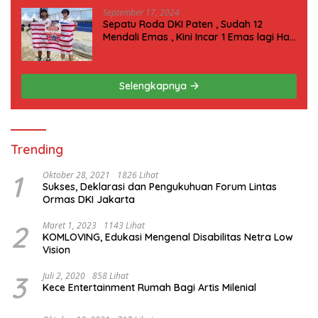
September 17, 2024
Sepatu Roda DKI Paten , Sudah 12
Mendali Emas , Kini Incar 1 Emas lagi Hari
ini
Selengkapnya
Trending
1
Oktober 28, 2021
1826 Lihat
Sukses, Deklarasi dan Pengukuhuan Forum Lintas
Ormas DKI Jakarta
2
Maret 1, 2023
1143 Lihat
KOMLOVING, Edukasi Mengenal Disabilitas Netra Low
Vision
3
Juli 2, 2020
858 Lihat
Kece Entertainment Rumah Bagi Artis Milenial