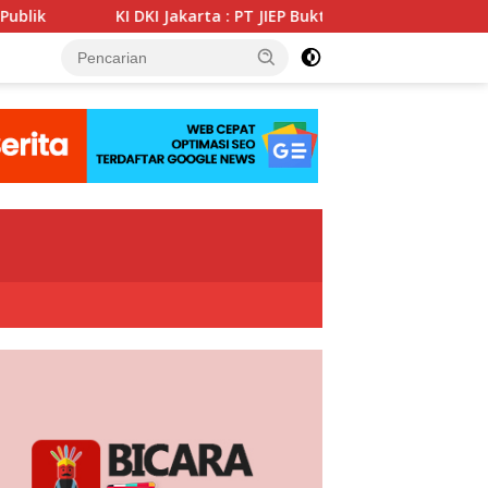
akarta : PT JIEP Buktikan Transparansi KIP Mampu Perkuat Tata