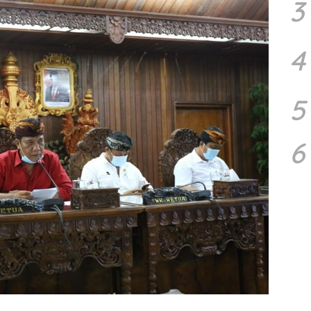
3
4
5
6