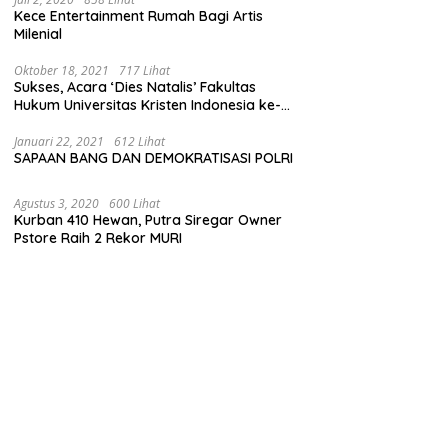
Kece Entertainment Rumah Bagi Artis
Milenial
Oktober 18, 2021
717 Lihat
Sukses, Acara ‘Dies Natalis’ Fakultas
Hukum Universitas Kristen Indonesia ke-
63
Januari 22, 2021
612 Lihat
SAPAAN BANG DAN DEMOKRATISASI POLRI
Agustus 3, 2020
600 Lihat
Kurban 410 Hewan, Putra Siregar Owner
Pstore Raih 2 Rekor MURI