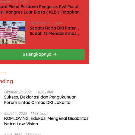
ptember 18, 2024
pat Pleno Perdana Pengurus PWI Pusat
sil Kongres Luar Biasa ( KLB ) Tetapkan
N 2025 di Riau
September 17, 2024
Sepatu Roda DKI Paten ,
Sudah 12 Mendali Emas ,
Kini Incar 1 Emas lagi Hari
ini
Selengkapnya
nding
Oktober 28, 2021
1826 Lihat
Sukses, Deklarasi dan Pengukuhuan
Forum Lintas Ormas DKI Jakarta
Maret 1, 2023
1143 Lihat
KOMLOVING, Edukasi Mengenal Disabilitas
Netra Low Vision
Juli 2, 2020
858 Lihat