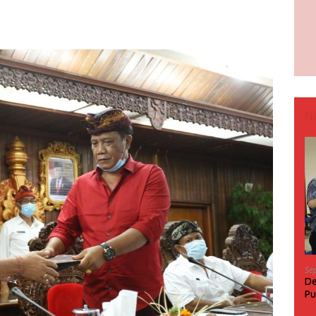
N
Se
De
Pu