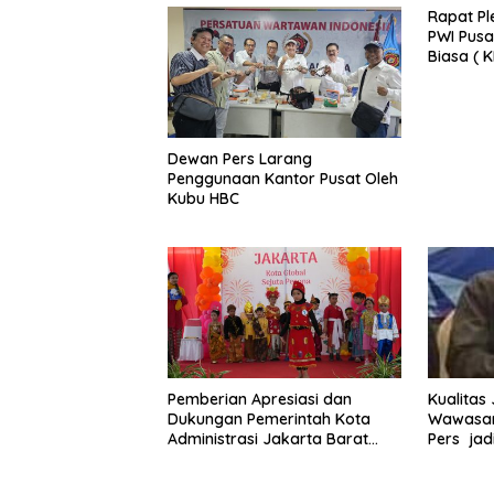
Rapat Pl
PWI Pusa
Biasa ( 
2025 di 
Dewan Pers Larang
Penggunaan Kantor Pusat Oleh
Kubu HBC
Pemberian Apresiasi dan
Kualitas
Dukungan Pemerintah Kota
Wawasan
Administrasi Jakarta Barat
Pers jad
Kepada Yayasan Vina Smart
Era ( VSE ) Dalam Kegiatan