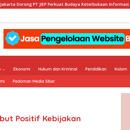
P Perkuat Budaya Keterbukaan Informasi Publik
KI DKI J
a
Ekonomi
Hukum dan Kriminal
Pendidikan
Kolom
ami
Pedoman Media Siber
t Positif Kebijakan