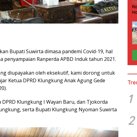
Se
Ra
Ha
HP
an Bupati Suwirta dimasa pandemi Covid-19, hal
rna penyampaian Ranperda APBD Induk tahun 2021.
ang diupayakan oleh eksekutif, kami dorong untuk
ujar Ketua DPRD Klungkung Anak Agung Gede
Tre
0).
1
tua DPRD Klungkung I Wayan Baru, dan Tjokorda
ungkung, serta Bupati Klungkung Nyoman Suwirta
2