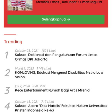
Mendali Emas , Kini Incar 1 Emas lagi Hari
ini
Selengkapnya
Trending
1
Oktober 28, 2021
1826 Lihat
Sukses, Deklarasi dan Pengukuhuan Forum Lintas
Ormas DKI Jakarta
2
Maret 1, 2023
1143 Lihat
KOMLOVING, Edukasi Mengenal Disabilitas Netra Low
Vision
3
Juli 2, 2020
858 Lihat
Kece Entertainment Rumah Bagi Artis Milenial
4
Oktober 18, 2021
717 Lihat
Sukses, Acara ‘Dies Natalis’ Fakultas Hukum Universitas
Kristen Indonesia ke-63