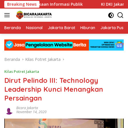
Langsung
daya Keterbukaan Informasi Publik
Breaking News
KI DKI Jakarta : PT 
ke
konten
Beranda
Nasional
Jakarta Barat
Hiburan
Jakarta Pusat
Beranda
Kilas Potret Jakarta
Kilas Potret Jakarta
Dirut Pelindo III: Technology
Leadership Kunci Menangkan
Persaingan
Bicara Jakarta
November 14, 2020