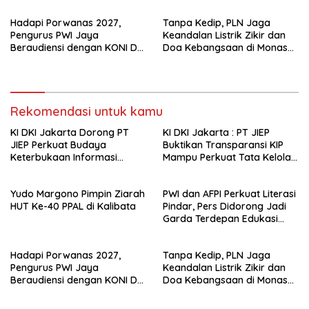
Hadapi Porwanas 2027,
Tanpa Kedip, PLN Jaga
Pengurus PWI Jaya
Keandalan Listrik Zikir dan
Beraudiensi dengan KONI DKI
Doa Kebangsaan di Monas
Jakarta
Berjalan Sukses
Rekomendasi untuk kamu
KI DKI Jakarta Dorong PT
KI DKI Jakarta : PT JIEP
JIEP Perkuat Budaya
Buktikan Transparansi KIP
Keterbukaan Informasi
Mampu Perkuat Tata Kelola
Publik
Perusahaan
Yudo Margono Pimpin Ziarah
PWI dan AFPI Perkuat Literasi
HUT Ke-40 PPAL di Kalibata
Pindar, Pers Didorong Jadi
Garda Terdepan Edukasi
Publik Lawan Pinjol Ilegal*
Hadapi Porwanas 2027,
Tanpa Kedip, PLN Jaga
Pengurus PWI Jaya
Keandalan Listrik Zikir dan
Beraudiensi dengan KONI DKI
Doa Kebangsaan di Monas
Jakarta
Berjalan Sukses