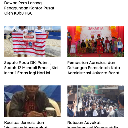
Dewan Pers Larang
Penggunaan Kantor Pusat
Oleh Kubu HBC
Sepatu Roda DKI Paten ,
Pemberian Apresiasi dan
Sudah 12 Mendali Emas , Kini
Dukungan Pemerintah Kota
Incar 1 Emas lagi Hari ini
Administrasi Jakarta Barat
Kepada Yayasan Vina Smart
Era ( VSE ) Dalam Kegiatan
Jelajah Sahabat Perempuan
dan Anak ( SAPA )
Kualitas Jurnalis dan
Ratusan Advokat
Wawasan Masyarakat
Mendampingi Kamaruddin