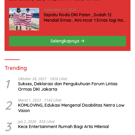
September 17, 2024
Sepatu Roda DKI Paten , Sudah 12
Mendali Emas , Kini Incar 1 Emas lagi Hari
ini
Selengkapnya
Trending
1
Oktober 28, 2021
1826 Lihat
Sukses, Deklarasi dan Pengukuhuan Forum Lintas
Ormas DKI Jakarta
2
Maret 1, 2023
1143 Lihat
KOMLOVING, Edukasi Mengenal Disabilitas Netra Low
Vision
3
Juli 2, 2020
858 Lihat
Kece Entertainment Rumah Bagi Artis Milenial