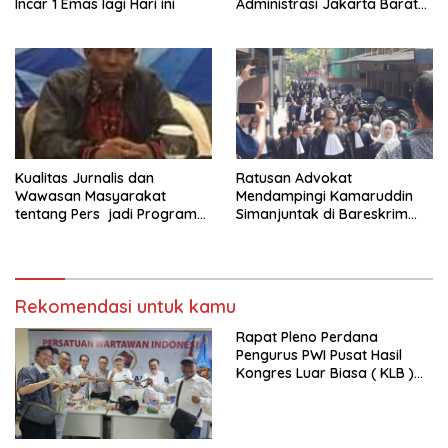
Incar 1 Emas lagi Hari ini
Administrasi Jakarta Barat
Kepada Yayasan Vina Smart
Era ( VSE ) Dalam Kegiatan
Jelajah Sahabat Perempuan
dan Anak ( SAPA )
Kualitas Jurnalis dan
Ratusan Advokat
Wawasan Masyarakat
Mendampingi Kamaruddin
tentang Pers jadi Program
Simanjuntak di Bareskrim
Utama FEPI
Polri
Rekomendasi untuk kamu
Rapat Pleno Perdana
Pengurus PWI Pusat Hasil
Kongres Luar Biasa ( KLB )
Tetapkan HPN 2025 di Riau