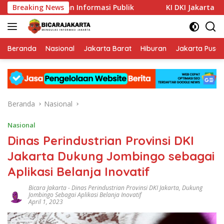
Langsung
Keterbukaan Informasi Publik
Breaking News
KI DKI Jakarta : PT JIEP 
ke
konten
Beranda
Nasional
Jakarta Barat
Hiburan
Jakarta Pusat
Beranda
Nasional
Nasional
Dinas Perindustrian Provinsi DKI
Jakarta Dukung Jombingo sebagai
Aplikasi Belanja Inovatif
Bicara Jakarta
-
Dinas Perindustrian Provinsi DKI Jakarta
,
Dukung
Jombingo Sebagai Aplikasi Belanja Inovatif
April 1, 2023