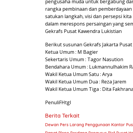
pengusaha muda untuk bergabung da
rangka pembinaan dan pemberdayaan pe
satukan langkah, visi dan persepsi 
dalam merespons persaingan yang sema
Gekrafs Pusat Kawendra Lukistian
Berikut susunan Gekrafs Jakarta Pusat 
Ketua Umum : M Bagier
Sekertaris Umum : Tagor Nasution
Bendahara Umum : Lukmannulhakim R
Wakil Ketua Umum Satu : Arya
Wakil Ketua Umum Dua : Reza Jarem
Wakil Ketua Umum Tiga : Dita Fakhrana
PenuliFHtgl
Berita Terkait
Dewan Pers Larang Penggunaan Kantor Pus
Rapat Pleno Perdana Pengurus PWI Pusat Has