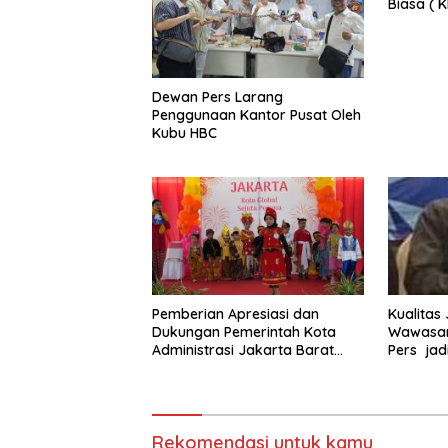
Biasa ( 
2025 di 
Dewan Pers Larang
Penggunaan Kantor Pusat Oleh
Kubu HBC
Pemberian Apresiasi dan
Kualitas
Dukungan Pemerintah Kota
Wawasan
Administrasi Jakarta Barat
Pers jad
Kepada Yayasan Vina Smart
Era ( VSE ) Dalam Kegiatan
Jelajah Sahabat Perempuan
dan Anak ( SAPA )
Rekomendasi untuk kamu