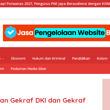
ngurus PWI Jaya Beraudiensi dengan KONI DKI Jakarta
a
Ekonomi
Hukum dan Kriminal
Pendidikan
Kolom
ami
Pedoman Media Siber
kan Gekraf DKI dan Gekraf