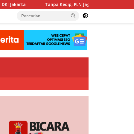
Tanpa Kedip, PLN Jaga Keandalan Listrik Zikir dan Doa Kebangs