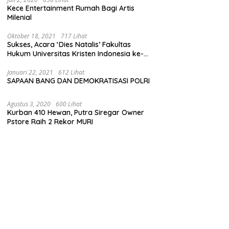
Kece Entertainment Rumah Bagi Artis
Milenial
Oktober 18, 2021
717 Lihat
Sukses, Acara ‘Dies Natalis’ Fakultas
Hukum Universitas Kristen Indonesia ke-
63
Januari 22, 2021
612 Lihat
SAPAAN BANG DAN DEMOKRATISASI POLRI
Agustus 3, 2020
600 Lihat
Kurban 410 Hewan, Putra Siregar Owner
Pstore Raih 2 Rekor MURI