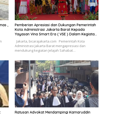
mas ,
Pemberian Apresiasi dan Dukungan Pemerintah
Kota Administrasi Jakarta Barat Kepada
Yayasan Vina Smart Era ( VSE ) Dalam Kegiatan
Jelajah Sahabat Perempuan dan Anak ( SAPA )
an
Jakarta, bicarajakarta.com Pemerintah Kota
Administrasi Jakarta Barat mengapresiasi dan
mendukung kegiatan Jelajah Sahabat…
t
Ratusan Advokat Mendampingi Kamaruddin