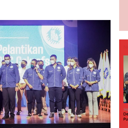
N
Se
De
Pu