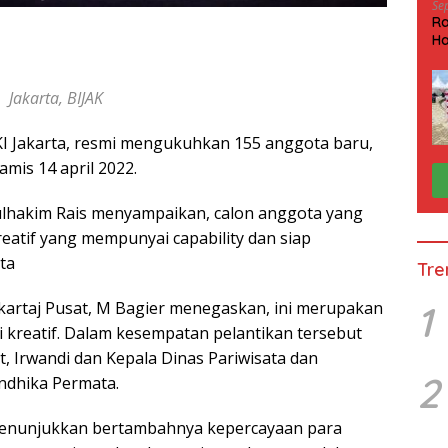
Se
Ra
Ha
HP
Jakarta, BIJAK
KI Jakarta, resmi mengukuhkan 155 anggota baru,
amis 14 april 2022.
ulhakim Rais menyampaikan, calon anggota yang
atif yang mempunyai capability dan siap
ta
Tre
kartaj Pusat, M Bagier menegaskan, ini merupakan
1
kreatif. Dalam kesempatan pelantikan tersebut
t, Irwandi dan Kepala Dinas Pariwisata dan
2
Andhika Permata.
menunjukkan bertambahnya kepercayaan para