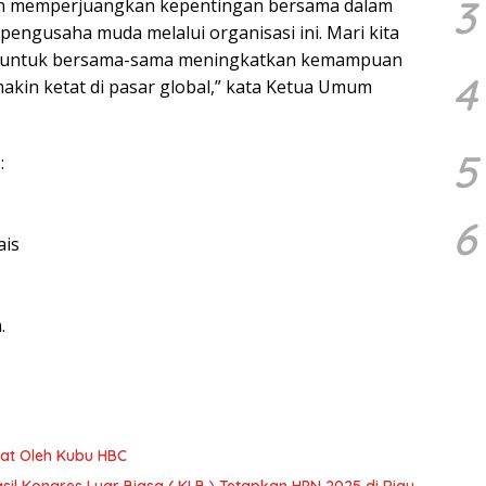
3
n memperjuangkan kepentingan bersama dalam
ngusaha muda melalui organisasi ini. Mari kita
kita untuk bersama-sama meningkatkan kemampuan
4
kin ketat di pasar global,” kata Ketua Umum
5
:
6
ais
.
at Oleh Kubu HBC
il Kongres Luar Biasa ( KLB ) Tetapkan HPN 2025 di Riau