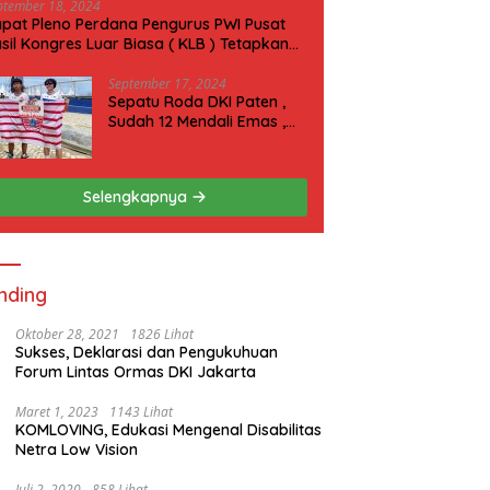
ptember 18, 2024
pat Pleno Perdana Pengurus PWI Pusat
sil Kongres Luar Biasa ( KLB ) Tetapkan
N 2025 di Riau
September 17, 2024
Sepatu Roda DKI Paten ,
Sudah 12 Mendali Emas ,
Kini Incar 1 Emas lagi Hari
ini
Selengkapnya
nding
Oktober 28, 2021
1826 Lihat
Sukses, Deklarasi dan Pengukuhuan
Forum Lintas Ormas DKI Jakarta
Maret 1, 2023
1143 Lihat
KOMLOVING, Edukasi Mengenal Disabilitas
Netra Low Vision
Juli 2, 2020
858 Lihat