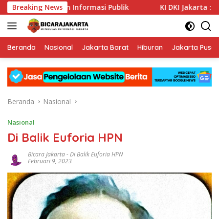
Langsung
Keterbukaan Informasi Publik
Breaking News
KI DKI Jakarta : PT JIEP
ke
konten
Beranda
Nasional
Jakarta Barat
Hiburan
Jakarta Pusat
Beranda
Nasional
Nasional
Di Balik Euforia HPN
Bicara Jakarta
-
Di Balik Euforia HPN
Februari 9, 2023