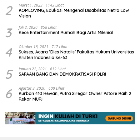
2
Maret 1, 2023
1143 Lihat
KOMLOVING, Edukasi Mengenal Disabilitas Netra Low
Vision
3
Juli 2, 2020
858 Lihat
Kece Entertainment Rumah Bagi Artis Milenial
4
Oktober 18, 2021
717 Lihat
Sukses, Acara ‘Dies Natalis’ Fakultas Hukum Universitas
Kristen Indonesia ke-63
5
Januari 22, 2021
612 Lihat
SAPAAN BANG DAN DEMOKRATISASI POLRI
6
Agustus 3, 2020
600 Lihat
Kurban 410 Hewan, Putra Siregar Owner Pstore Raih 2
Rekor MURI