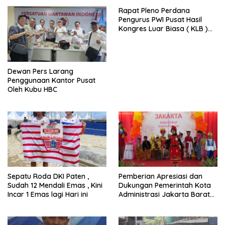
Rapat Pleno Perdana
Pengurus PWI Pusat Hasil
Kongres Luar Biasa ( KLB )
Tetapkan HPN 2025 di Riau
Dewan Pers Larang
Penggunaan Kantor Pusat
Oleh Kubu HBC
Sepatu Roda DKI Paten ,
Pemberian Apresiasi dan
Sudah 12 Mendali Emas , Kini
Dukungan Pemerintah Kota
Incar 1 Emas lagi Hari ini
Administrasi Jakarta Barat
Kepada Yayasan Vina Smart
Era ( VSE ) Dalam Kegiatan
Jelajah Sahabat Perempuan