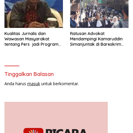
dan Anak ( SAPA )
Kualitas Jurnalis dan
Ratusan Advokat
Wawasan Masyarakat
Mendampingi Kamaruddin
tentang Pers jadi Program
Simanjuntak di Bareskrim
Utama FEPI
Polri
Tinggalkan Balasan
Anda harus
masuk
untuk berkomentar.