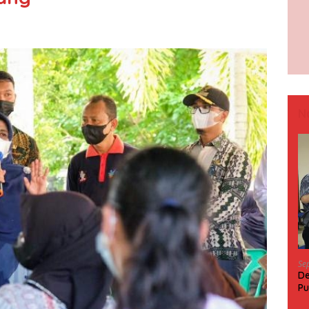
N
Se
De
Pu