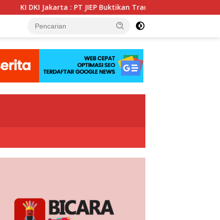
: PT JIEP Buktikan Transparansi KIP Mampu Perkuat Tata Kelola