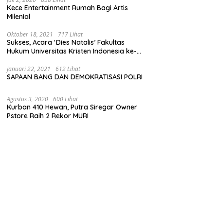
Kece Entertainment Rumah Bagi Artis
Milenial
Oktober 18, 2021
717 Lihat
Sukses, Acara ‘Dies Natalis’ Fakultas
Hukum Universitas Kristen Indonesia ke-
63
Januari 22, 2021
612 Lihat
SAPAAN BANG DAN DEMOKRATISASI POLRI
Agustus 3, 2020
600 Lihat
Kurban 410 Hewan, Putra Siregar Owner
Pstore Raih 2 Rekor MURI