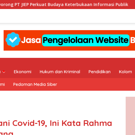
at Budaya Keterbukaan Informasi Publik
KI DKI Jakarta 
a
Ekonomi
Hukum dan Kriminal
Pendidikan
Kolom
ami
Pedoman Media Siber
ani Covid-19, Ini Kata Rahma
nang