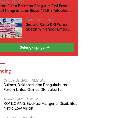
ptember 18, 2024
pat Pleno Perdana Pengurus PWI Pusat
sil Kongres Luar Biasa ( KLB ) Tetapkan
N 2025 di Riau
September 17, 2024
Sepatu Roda DKI Paten ,
Sudah 12 Mendali Emas ,
Kini Incar 1 Emas lagi Hari
ini
Selengkapnya
nding
Oktober 28, 2021
1826 Lihat
Sukses, Deklarasi dan Pengukuhuan
Forum Lintas Ormas DKI Jakarta
Maret 1, 2023
1143 Lihat
KOMLOVING, Edukasi Mengenal Disabilitas
Netra Low Vision
Juli 2, 2020
858 Lihat