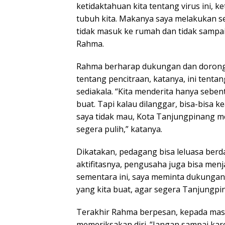
ketidaktahuan kita tentang virus ini, k
tubuh kita. Makanya saya melakukan se
tidak masuk ke rumah dan tidak sampa
Rahma.
Rahma berharap dukungan dan doronga
tentang pencitraan, katanya, ini tent
sediakala. “Kita menderita hanya sebe
buat. Tapi kalau dilanggar, bisa-bisa k
saya tidak mau, Kota Tanjungpinang me
segera pulih,” katanya.
Dikatakan, pedagang bisa leluasa ber
aktifitasnya, pengusaha juga bisa me
sementara ini, saya meminta dukungan
yang kita buat, agar segera Tanjungpi
Terakhir Rahma berpesan, kepada masy
memeriksakan diri. “Jangan sampai kare