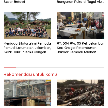
Besar Betawi
Bangunan Ruko di Tegal Alur
Terkait Dugaan IMB Palsu
Menjaga Silaturahmi Pemuda
RT. 004 RW. 05 Kel. Jelambar
Pemudi Latumeten Jelambar,
Kec. Grogol Petamburan
Gelar Tour “Temu Kangen
Jakbar Kembali Adakan
Latumeten”
Peremajaan
Rekomendasi untuk kamu