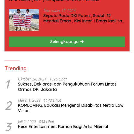
September 17, 2024
Sepatu Roda DKI Paten , Sudah 12
Mendali Emas , Kini Incar 1 Emas lagi Hari
ini
Selengkapnya
Trending
1
Oktober 28, 2021
1826 Lihat
Sukses, Deklarasi dan Pengukuhuan Forum Lintas
Ormas DKI Jakarta
2
Maret 1, 2023
1143 Lihat
KOMLOVING, Edukasi Mengenal Disabilitas Netra Low
Vision
3
Juli 2, 2020
858 Lihat
Kece Entertainment Rumah Bagi Artis Milenial