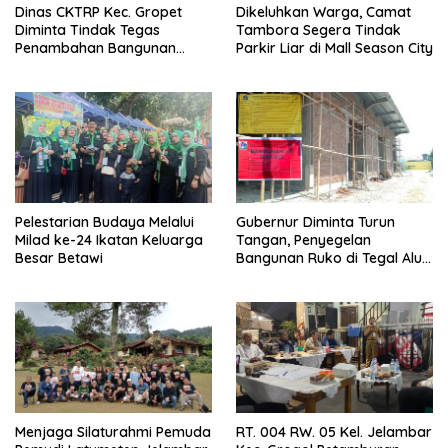
Dinas CKTRP Kec. Gropet
Dikeluhkan Warga, Camat
Diminta Tindak Tegas
Tambora Segera Tindak
Penambahan Bangunan
Parkir Liar di Mall Season City
Diduga Tanpa Izin di
Tanjung Duren
Pelestarian Budaya Melalui
Gubernur Diminta Turun
Milad ke-24 Ikatan Keluarga
Tangan, Penyegelan
Besar Betawi
Bangunan Ruko di Tegal Alur
Terkait Dugaan IMB Palsu
Menjaga Silaturahmi Pemuda
RT. 004 RW. 05 Kel. Jelambar