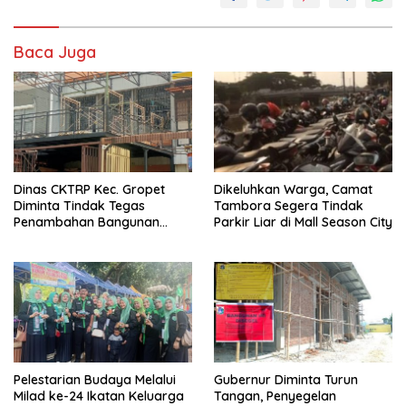
Baca Juga
Dinas CKTRP Kec. Gropet
Dikeluhkan Warga, Camat
Diminta Tindak Tegas
Tambora Segera Tindak
Penambahan Bangunan
Parkir Liar di Mall Season City
Diduga Tanpa Izin di
Tanjung Duren
Pelestarian Budaya Melalui
Gubernur Diminta Turun
Milad ke-24 Ikatan Keluarga
Tangan, Penyegelan