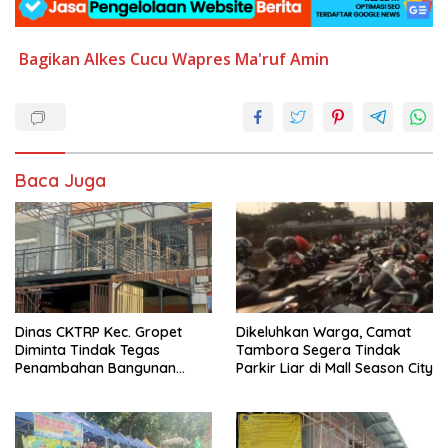
Bagikan Alkes
Cucu Wapres Ma'ruf Amin
Baca Juga
Dinas CKTRP Kec. Gropet
Dikeluhkan Warga, Camat
Diminta Tindak Tegas
Tambora Segera Tindak
Penambahan Bangunan
Parkir Liar di Mall Season City
Diduga Tanpa Izin di
Tanjung Duren