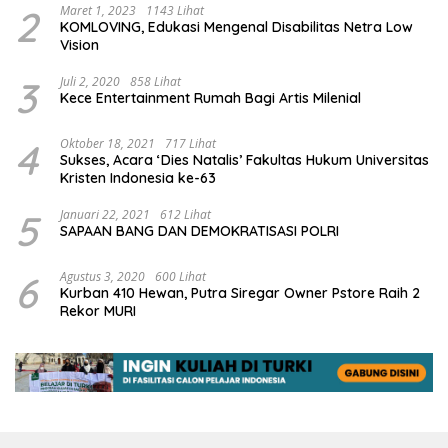
2
Maret 1, 2023
1143 Lihat
KOMLOVING, Edukasi Mengenal Disabilitas Netra Low
Vision
3
Juli 2, 2020
858 Lihat
Kece Entertainment Rumah Bagi Artis Milenial
4
Oktober 18, 2021
717 Lihat
Sukses, Acara ‘Dies Natalis’ Fakultas Hukum Universitas
Kristen Indonesia ke-63
5
Januari 22, 2021
612 Lihat
SAPAAN BANG DAN DEMOKRATISASI POLRI
6
Agustus 3, 2020
600 Lihat
Kurban 410 Hewan, Putra Siregar Owner Pstore Raih 2
Rekor MURI