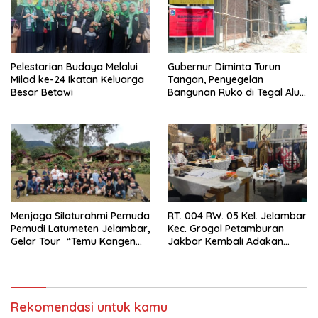
Pelestarian Budaya Melalui
Gubernur Diminta Turun
Milad ke-24 Ikatan Keluarga
Tangan, Penyegelan
Besar Betawi
Bangunan Ruko di Tegal Alur
Terkait Dugaan IMB Palsu
Menjaga Silaturahmi Pemuda
RT. 004 RW. 05 Kel. Jelambar
Pemudi Latumeten Jelambar,
Kec. Grogol Petamburan
Gelar Tour “Temu Kangen
Jakbar Kembali Adakan
Latumeten”
Peremajaan
Rekomendasi untuk kamu