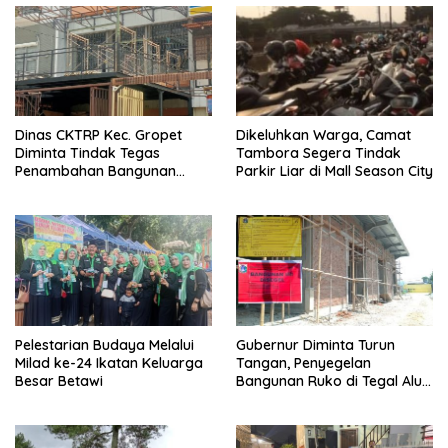
Dinas CKTRP Kec. Gropet
Dikeluhkan Warga, Camat
Diminta Tindak Tegas
Tambora Segera Tindak
Penambahan Bangunan
Parkir Liar di Mall Season City
Diduga Tanpa Izin di
Tanjung Duren
Pelestarian Budaya Melalui
Gubernur Diminta Turun
Milad ke-24 Ikatan Keluarga
Tangan, Penyegelan
Besar Betawi
Bangunan Ruko di Tegal Alur
Terkait Dugaan IMB Palsu