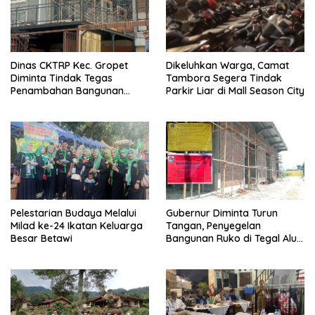
Dinas CKTRP Kec. Gropet
Dikeluhkan Warga, Camat
Diminta Tindak Tegas
Tambora Segera Tindak
Penambahan Bangunan
Parkir Liar di Mall Season City
Diduga Tanpa Izin di
Tanjung Duren
Pelestarian Budaya Melalui
Gubernur Diminta Turun
Milad ke-24 Ikatan Keluarga
Tangan, Penyegelan
Besar Betawi
Bangunan Ruko di Tegal Alur
Terkait Dugaan IMB Palsu