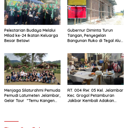
Pelestarian Budaya Melalui
Gubernur Diminta Turun
Milad ke-24 Ikatan Keluarga
Tangan, Penyegelan
Besar Betawi
Bangunan Ruko di Tegal Alur
Terkait Dugaan IMB Palsu
Menjaga Silaturahmi Pemuda
RT. 004 RW. 05 Kel. Jelambar
Pemudi Latumeten Jelambar,
Kec. Grogol Petamburan
Gelar Tour “Temu Kangen
Jakbar Kembali Adakan
Latumeten”
Peremajaan