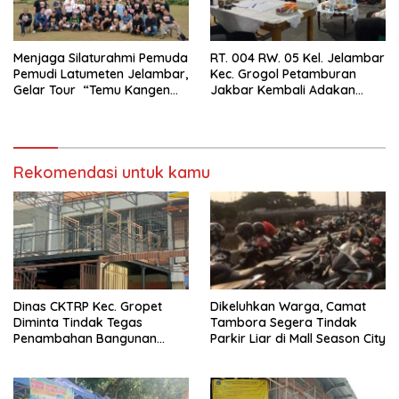
Menjaga Silaturahmi Pemuda
RT. 004 RW. 05 Kel. Jelambar
Pemudi Latumeten Jelambar,
Kec. Grogol Petamburan
Gelar Tour “Temu Kangen
Jakbar Kembali Adakan
Latumeten”
Peremajaan
Rekomendasi untuk kamu
Dinas CKTRP Kec. Gropet
Dikeluhkan Warga, Camat
Diminta Tindak Tegas
Tambora Segera Tindak
Penambahan Bangunan
Parkir Liar di Mall Season City
Diduga Tanpa Izin di
Tanjung Duren