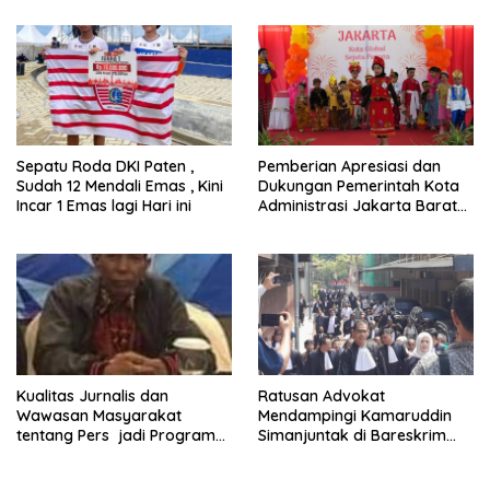
Sepatu Roda DKI Paten ,
Pemberian Apresiasi dan
Sudah 12 Mendali Emas , Kini
Dukungan Pemerintah Kota
Incar 1 Emas lagi Hari ini
Administrasi Jakarta Barat
Kepada Yayasan Vina Smart
Era ( VSE ) Dalam Kegiatan
Jelajah Sahabat Perempuan
dan Anak ( SAPA )
Kualitas Jurnalis dan
Ratusan Advokat
Wawasan Masyarakat
Mendampingi Kamaruddin
tentang Pers jadi Program
Simanjuntak di Bareskrim
Utama FEPI
Polri