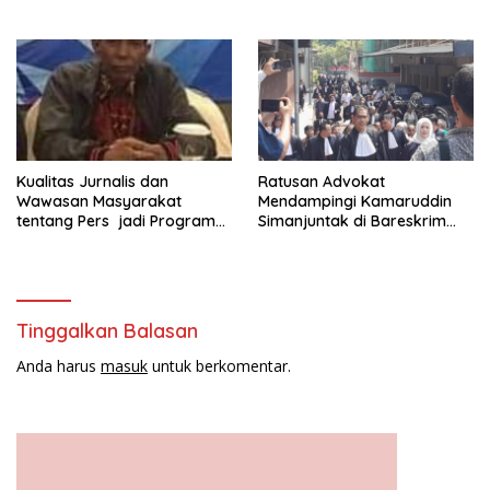
Kepada Yayasan Vina Smart
Era ( VSE ) Dalam Kegiatan
Jelajah Sahabat Perempuan
dan Anak ( SAPA )
Kualitas Jurnalis dan
Ratusan Advokat
Wawasan Masyarakat
Mendampingi Kamaruddin
tentang Pers jadi Program
Simanjuntak di Bareskrim
Utama FEPI
Polri
Tinggalkan Balasan
Anda harus
masuk
untuk berkomentar.