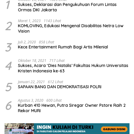
1
Sukses, Deklarasi dan Pengukuhuan Forum Lintas
Ormas DKI Jakarta
2
Maret 1, 2023
1143 Lihat
KOMLOVING, Edukasi Mengenal Disabilitas Netra Low
Vision
3
Juli 2, 2020
858 Lihat
Kece Entertainment Rumah Bagi Artis Milenial
4
Oktober 18, 2021
717 Lihat
Sukses, Acara ‘Dies Natalis’ Fakultas Hukum Universitas
Kristen Indonesia ke-63
5
Januari 22, 2021
612 Lihat
SAPAAN BANG DAN DEMOKRATISASI POLRI
6
Agustus 3, 2020
600 Lihat
Kurban 410 Hewan, Putra Siregar Owner Pstore Raih 2
Rekor MURI