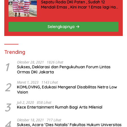
Sepatu Roda DKI Paten , Sudah 12
Mendali Emas , Kini Incar 1 Emas lagi Hari
ini
Selengkapnya
Trending
1
Oktober 28, 2021
1826 Lihat
Sukses, Deklarasi dan Pengukuhuan Forum Lintas
Ormas DKI Jakarta
2
Maret 1, 2023
1143 Lihat
KOMLOVING, Edukasi Mengenal Disabilitas Netra Low
Vision
3
Juli 2, 2020
858 Lihat
Kece Entertainment Rumah Bagi Artis Milenial
4
Oktober 18, 2021
717 Lihat
Sukses, Acara ‘Dies Natalis’ Fakultas Hukum Universitas