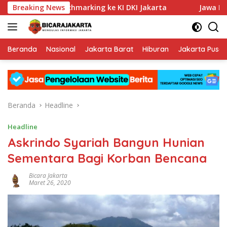
Langsung
Jabar Benchmarking ke KI DKI Jakarta
Breaking News
Jawa Barat Domin
ke
konten
Beranda
Nasional
Jakarta Barat
Hiburan
Jakarta Pusat
Beranda
Headline
Headline
Askrindo Syariah Bangun Hunian
Sementara Bagi Korban Bencana
Bicara Jakarta
Maret 26, 2020