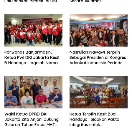
Laksanakan Bimtek di DKI
Secara Aklamasi
Jakarta
Porwanas Banjarmasin,
Nasrullah Nawawi Terpilih
Ketua PWI DKI Jakarta Kesit
Sebagai Presiden di Kongres
B Handoyo: Jagalah Nama
Advokat Indonesia Periode
Baik PWI Jaya
2024-2029
Wakil Ketua DPRD DKI
Ketua Terpilih Kesit Budi
Jakarta Zita Anjani Dukung
Handoyo, Siapkan Pakta
Gelaran Tahun Emas MHT
Integritas untuk
Award 2024
Kepengurusan PWI Jaya