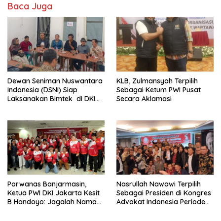
Baca Juga
Dewan Seniman Nuswantara
KLB, Zulmansyah Terpilih
Indonesia (DSNI) Siap
Sebagai Ketum PWI Pusat
Laksanakan Bimtek di DKI
Secara Aklamasi
Jakarta
Porwanas Banjarmasin,
Nasrullah Nawawi Terpilih
Ketua PWI DKI Jakarta Kesit
Sebagai Presiden di Kongres
B Handoyo: Jagalah Nama
Advokat Indonesia Periode
Baik PWI Jaya
2024-2029