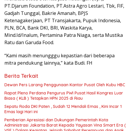
PT.Djarum Foundation, PT.Astra Agro Lestari, Tbk, FIF,
Gadjah Tunggal, Bakrie Amanah, BPJS
Ketenagakerjaan, PT Transjakarta, Pupuk Indonesia,
PLN, BCA, Bank DKI, BRI, Waskita Karya,
Mind.Id/Inalum, Pertamina Patra Niaga, serta Mustika
Ratu dan Garuda Food.
“Kami masih menungggu kepastian dari beberapa
mitra pendukung lainnya,” kata Budi. FH
Berita Terkait
Dewan Pers Larang Penggunaan Kantor Pusat Oleh Kubu HBC
Rapat Pleno Perdana Pengurus PWI Pusat Hasil Kongres Luar
Biasa ( KLB ) Tetapkan HPN 2025 di Riau
Sepatu Roda DKI Paten , Sudah 12 Mendali Emas , Kini Incar 1
Emas lagi Hari ini
Pemberian Apresiasi dan Dukungan Pemerintah Kota
Administrasi Jakarta Barat Kepada Yayasan Vina Smart Era (
VSE ) Dalam Kegiatan Jelajah Sahabat Perempuan dan Anak (