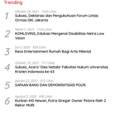
Trending
1
Oktober 28, 2021
1826 Lihat
Sukses, Deklarasi dan Pengukuhuan Forum Lintas
Ormas DKI Jakarta
2
Maret 1, 2023
1143 Lihat
KOMLOVING, Edukasi Mengenal Disabilitas Netra Low
Vision
3
Juli 2, 2020
858 Lihat
Kece Entertainment Rumah Bagi Artis Milenial
4
Oktober 18, 2021
717 Lihat
Sukses, Acara ‘Dies Natalis’ Fakultas Hukum Universitas
Kristen Indonesia ke-63
5
Januari 22, 2021
612 Lihat
SAPAAN BANG DAN DEMOKRATISASI POLRI
6
Agustus 3, 2020
600 Lihat
Kurban 410 Hewan, Putra Siregar Owner Pstore Raih 2
Rekor MURI