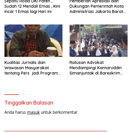
Sepatu Roda DKI Paten ,
Pemberian Apresiasi dan
Sudah 12 Mendali Emas , Kini
Dukungan Pemerintah Kota
Incar 1 Emas lagi Hari ini
Administrasi Jakarta Barat
Kepada Yayasan Vina Smart
Era ( VSE ) Dalam Kegiatan
Jelajah Sahabat Perempuan
dan Anak ( SAPA )
Kualitas Jurnalis dan
Ratusan Advokat
Wawasan Masyarakat
Mendampingi Kamaruddin
tentang Pers jadi Program
Simanjuntak di Bareskrim
Utama FEPI
Polri
Tinggalkan Balasan
Anda harus
masuk
untuk berkomentar.