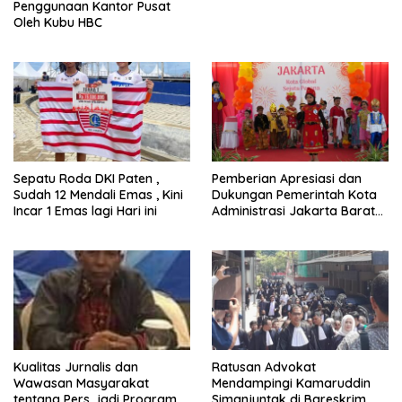
Penggunaan Kantor Pusat
Oleh Kubu HBC
Sepatu Roda DKI Paten ,
Pemberian Apresiasi dan
Sudah 12 Mendali Emas , Kini
Dukungan Pemerintah Kota
Incar 1 Emas lagi Hari ini
Administrasi Jakarta Barat
Kepada Yayasan Vina Smart
Era ( VSE ) Dalam Kegiatan
Jelajah Sahabat Perempuan
dan Anak ( SAPA )
Kualitas Jurnalis dan
Ratusan Advokat
Wawasan Masyarakat
Mendampingi Kamaruddin
tentang Pers jadi Program
Simanjuntak di Bareskrim