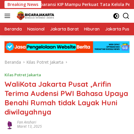
Langsung
Buktikan Transparansi KIP Mampu Perkuat Tata Kelola Perusahaa
Breaking News
ke
konten
Beranda
Nasional
Jakarta Barat
Hiburan
Jakarta Pusat
Beranda
Kilas Potret Jakarta
Kilas Potret Jakarta
WaliKota Jakarta Pusat ,Arifin
Terima Audensi PWI Bahasa Upaya
Benahi Rumah tidak Layak Huni
diwilayahnya
Fan Anshari
Maret 13, 2025