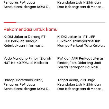
Pengurus PWI Jaya
Keandalan Listrik Zikir dan
Beraudiensi dengan KONI DKI
Doa Kebangsaan di Monas
Jakarta
Berjalan Sukses
Rekomendasi untuk kamu
KI DKI Jakarta Dorong PT
KI DKI Jakarta : PT JIEP
JIEP Perkuat Budaya
Buktikan Transparansi KIP
Keterbukaan Informasi
Mampu Perkuat Tata Kelola
Publik
Perusahaan
Yudo Margono Pimpin Ziarah
PWI dan AFPI Perkuat Literasi
HUT Ke-40 PPAL di Kalibata
Pindar, Pers Didorong Jadi
Garda Terdepan Edukasi
Publik Lawan Pinjol Ilegal*
Hadapi Porwanas 2027,
Tanpa Kedip, PLN Jaga
Pengurus PWI Jaya
Keandalan Listrik Zikir dan
Beraudiensi dengan KONI DKI
Doa Kebangsaan di Monas
Jakarta
Berjalan Sukses