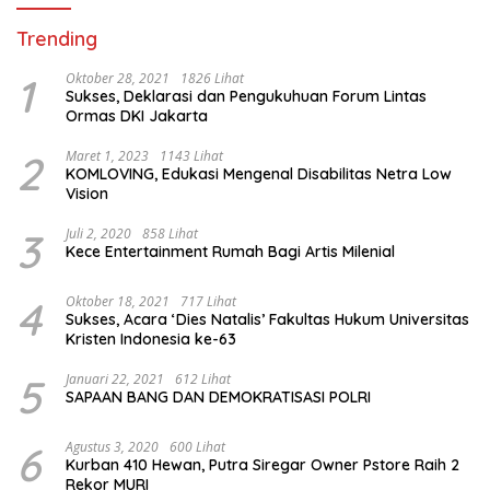
Trending
1
Oktober 28, 2021
1826 Lihat
Sukses, Deklarasi dan Pengukuhuan Forum Lintas
Ormas DKI Jakarta
2
Maret 1, 2023
1143 Lihat
KOMLOVING, Edukasi Mengenal Disabilitas Netra Low
Vision
3
Juli 2, 2020
858 Lihat
Kece Entertainment Rumah Bagi Artis Milenial
4
Oktober 18, 2021
717 Lihat
Sukses, Acara ‘Dies Natalis’ Fakultas Hukum Universitas
Kristen Indonesia ke-63
5
Januari 22, 2021
612 Lihat
SAPAAN BANG DAN DEMOKRATISASI POLRI
6
Agustus 3, 2020
600 Lihat
Kurban 410 Hewan, Putra Siregar Owner Pstore Raih 2
Rekor MURI