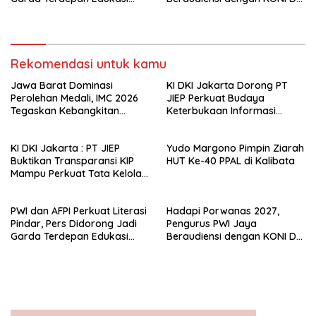
Publik Lawan Pinjol Ilegal*
Jakarta
Rekomendasi untuk kamu
Jawa Barat Dominasi
KI DKI Jakarta Dorong PT
Perolehan Medali, IMC 2026
JIEP Perkuat Budaya
Tegaskan Kebangkitan
Keterbukaan Informasi
Muaythai Indonesia
Publik
KI DKI Jakarta : PT JIEP
Yudo Margono Pimpin Ziarah
Buktikan Transparansi KIP
HUT Ke-40 PPAL di Kalibata
Mampu Perkuat Tata Kelola
Perusahaan
PWI dan AFPI Perkuat Literasi
Hadapi Porwanas 2027,
Pindar, Pers Didorong Jadi
Pengurus PWI Jaya
Garda Terdepan Edukasi
Beraudiensi dengan KONI DKI
Publik Lawan Pinjol Ilegal*
Jakarta