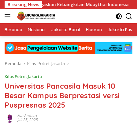
Langsung
, IMC 2026 Tegaskan Kebangkitan Muaythai Indonesia
Breaking News
K
ke
konten
Beranda
Nasional
Jakarta Barat
Hiburan
Jakarta Pusat
Beranda
Kilas Potret Jakarta
Kilas Potret Jakarta
Universitas Pancasila Masuk 10
Besar Kampus Berprestasi versi
Puspresnas 2025
Fan Anshari
Juli 25, 2025