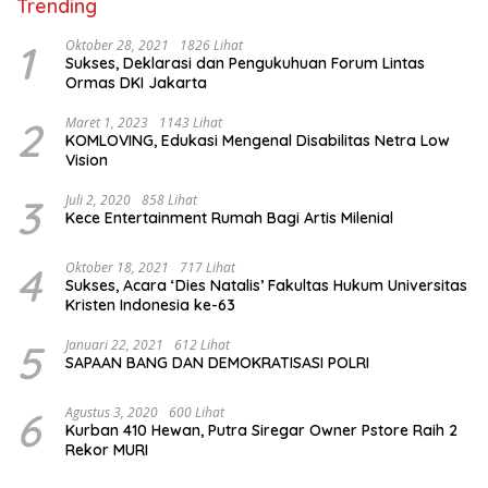
Trending
1
Oktober 28, 2021
1826 Lihat
Sukses, Deklarasi dan Pengukuhuan Forum Lintas
Ormas DKI Jakarta
2
Maret 1, 2023
1143 Lihat
KOMLOVING, Edukasi Mengenal Disabilitas Netra Low
Vision
3
Juli 2, 2020
858 Lihat
Kece Entertainment Rumah Bagi Artis Milenial
4
Oktober 18, 2021
717 Lihat
Sukses, Acara ‘Dies Natalis’ Fakultas Hukum Universitas
Kristen Indonesia ke-63
5
Januari 22, 2021
612 Lihat
SAPAAN BANG DAN DEMOKRATISASI POLRI
6
Agustus 3, 2020
600 Lihat
Kurban 410 Hewan, Putra Siregar Owner Pstore Raih 2
Rekor MURI