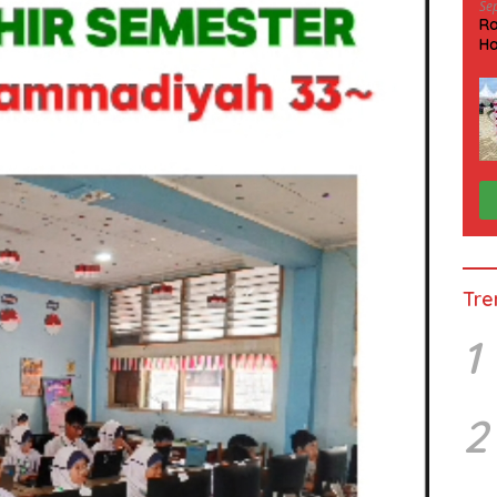
Se
Ra
Ha
HP
Tre
1
2