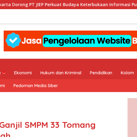
EP Perkuat Budaya Keterbukaan Informasi Publik
KI DKI
a
Ekonomi
Hukum dan Kriminal
Pendidikan
Kolom
ami
Pedoman Media Siber
 Ganjil SMPM 33 Tomang
mah