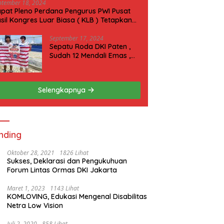
ptember 18, 2024
pat Pleno Perdana Pengurus PWI Pusat
sil Kongres Luar Biasa ( KLB ) Tetapkan
N 2025 di Riau
September 17, 2024
Sepatu Roda DKI Paten ,
Sudah 12 Mendali Emas ,
Kini Incar 1 Emas lagi Hari
ini
Selengkapnya
nding
Oktober 28, 2021
1826 Lihat
Sukses, Deklarasi dan Pengukuhuan
Forum Lintas Ormas DKI Jakarta
Maret 1, 2023
1143 Lihat
KOMLOVING, Edukasi Mengenal Disabilitas
Netra Low Vision
Juli 2, 2020
858 Lihat