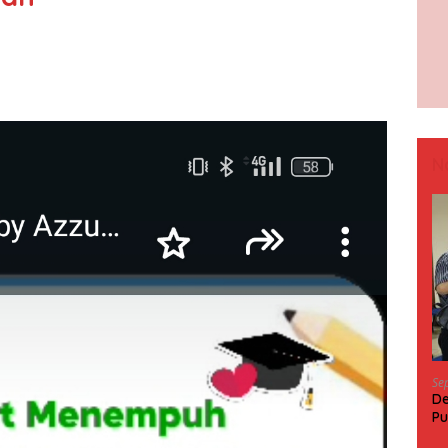
N
Se
De
Pu