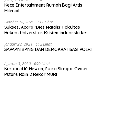
Kece Entertainment Rumah Bagi Artis
Milenial
Oktober 18, 2021
717 Lihat
Sukses, Acara ‘Dies Natalis’ Fakultas
Hukum Universitas Kristen Indonesia ke-
63
Januari 22, 2021
612 Lihat
SAPAAN BANG DAN DEMOKRATISASI POLRI
Agustus 3, 2020
600 Lihat
Kurban 410 Hewan, Putra Siregar Owner
Pstore Raih 2 Rekor MURI