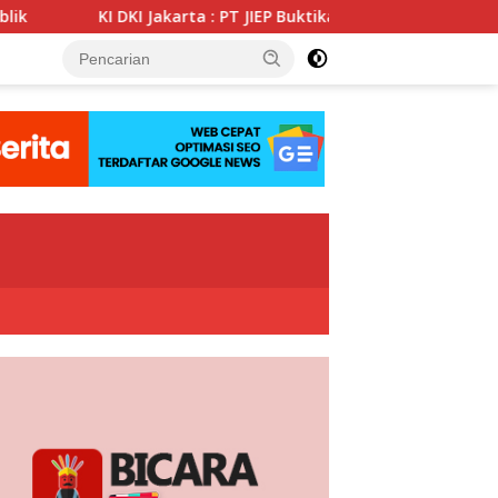
 Jakarta : PT JIEP Buktikan Transparansi KIP Mampu Perkuat Tat