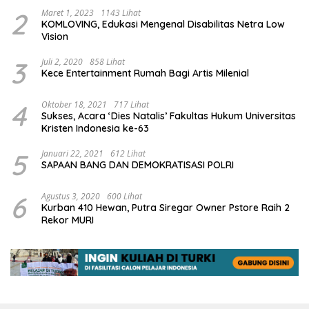
2
Maret 1, 2023
1143 Lihat
KOMLOVING, Edukasi Mengenal Disabilitas Netra Low
Vision
3
Juli 2, 2020
858 Lihat
Kece Entertainment Rumah Bagi Artis Milenial
4
Oktober 18, 2021
717 Lihat
Sukses, Acara ‘Dies Natalis’ Fakultas Hukum Universitas
Kristen Indonesia ke-63
5
Januari 22, 2021
612 Lihat
SAPAAN BANG DAN DEMOKRATISASI POLRI
6
Agustus 3, 2020
600 Lihat
Kurban 410 Hewan, Putra Siregar Owner Pstore Raih 2
Rekor MURI