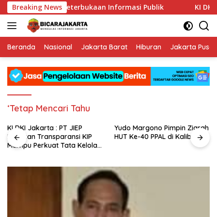
Langsung
Perkuat Budaya Keterbukaan Informasi Publik
Breaking News
KI DKI Ja
ke
konten
Beranda
Nasional
Jakarta Barat
Hiburan
Jakarta Pusat
‘Tetap Mencari Tahu
KI DKI Jakarta : PT JIEP
Yudo Margono Pimpin Ziarah
Buktikan Transparansi KIP
HUT Ke-40 PPAL di Kalibata
Mampu Perkuat Tata Kelola
Perusahaan