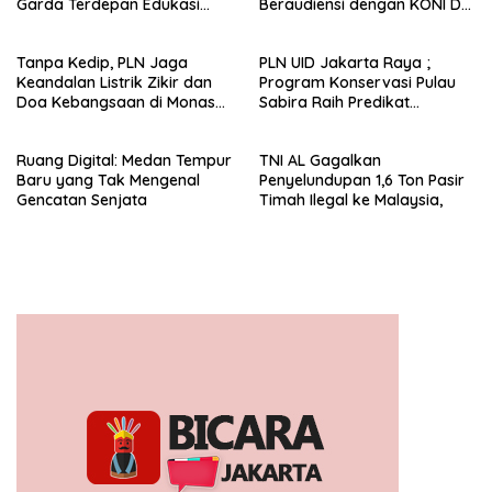
Garda Terdepan Edukasi
Beraudiensi dengan KONI DKI
Publik Lawan Pinjol Ilegal*
Jakarta
Tanpa Kedip, PLN Jaga
PLN UID Jakarta Raya ;
Keandalan Listrik Zikir dan
Program Konservasi Pulau
Doa Kebangsaan di Monas
Sabira Raih Predikat
Berjalan Sukses
Platinum di Indonesia Green
Awards 2026
Ruang Digital: Medan Tempur
TNI AL Gagalkan
Baru yang Tak Mengenal
Penyelundupan 1,6 Ton Pasir
Gencatan Senjata
Timah Ilegal ke Malaysia,