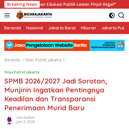
Langsung
Garda Terdepan Edukasi Publik Lawan Pinjol Ilegal*
Breaking News
Hadap
ke
konten
Beranda
Nasional
Jakarta Barat
Hiburan
Jakarta Pusat
Beranda
Kilas Potret Jakarta
Kilas Potret Jakarta
SPMB 2026/2027 Jadi Sorotan,
Munjirin Ingatkan Pentingnya
Keadilan dan Transparansi
Penerimaan Murid Baru
Fan Anshari
Juni 3, 2026