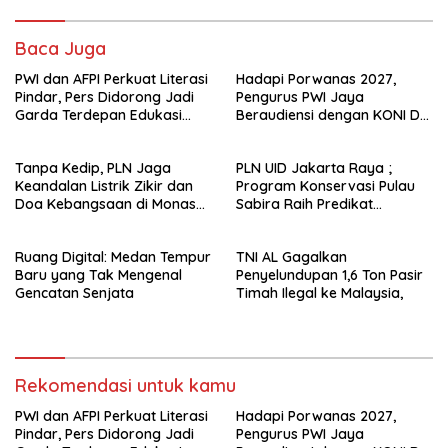
Baca Juga
PWI dan AFPI Perkuat Literasi
Hadapi Porwanas 2027,
Pindar, Pers Didorong Jadi
Pengurus PWI Jaya
Garda Terdepan Edukasi
Beraudiensi dengan KONI DKI
Publik Lawan Pinjol Ilegal*
Jakarta
Tanpa Kedip, PLN Jaga
PLN UID Jakarta Raya ;
Keandalan Listrik Zikir dan
Program Konservasi Pulau
Doa Kebangsaan di Monas
Sabira Raih Predikat
Berjalan Sukses
Platinum di Indonesia Green
Awards 2026
Ruang Digital: Medan Tempur
TNI AL Gagalkan
Baru yang Tak Mengenal
Penyelundupan 1,6 Ton Pasir
Gencatan Senjata
Timah Ilegal ke Malaysia,
Rekomendasi untuk kamu
PWI dan AFPI Perkuat Literasi
Hadapi Porwanas 2027,
Pindar, Pers Didorong Jadi
Pengurus PWI Jaya