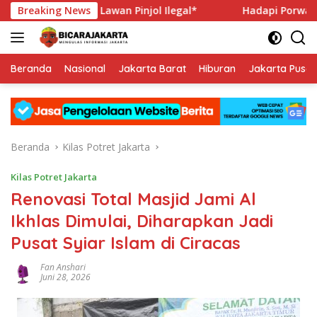
Langsung
ukasi Publik Lawan Pinjol Ilegal*
Breaking News
Hadapi Porwanas 2027
ke
konten
Beranda
Nasional
Jakarta Barat
Hiburan
Jakarta Pusat
Beranda
Kilas Potret Jakarta
Kilas Potret Jakarta
Renovasi Total Masjid Jami Al
Ikhlas Dimulai, Diharapkan Jadi
Pusat Syiar Islam di Ciracas
Fan Anshari
Juni 28, 2026