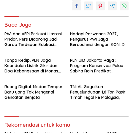
Baca Juga
PWI dan AFPI Perkuat Literasi
Hadapi Porwanas 2027,
Pindar, Pers Didorong Jadi
Pengurus PWI Jaya
Garda Terdepan Edukasi
Beraudiensi dengan KONI DKI
Publik Lawan Pinjol Ilegal*
Jakarta
Tanpa Kedip, PLN Jaga
PLN UID Jakarta Raya ;
Keandalan Listrik Zikir dan
Program Konservasi Pulau
Doa Kebangsaan di Monas
Sabira Raih Predikat
Berjalan Sukses
Platinum di Indonesia Green
Awards 2026
Ruang Digital: Medan Tempur
TNI AL Gagalkan
Baru yang Tak Mengenal
Penyelundupan 1,6 Ton Pasir
Gencatan Senjata
Timah Ilegal ke Malaysia,
Rekomendasi untuk kamu