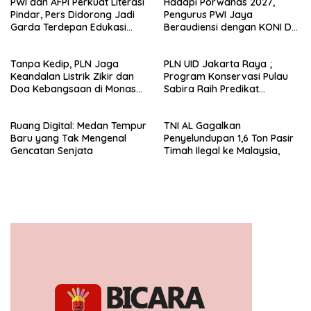
PWI dan AFPI Perkuat Literasi
Hadapi Porwanas 2027,
Pindar, Pers Didorong Jadi
Pengurus PWI Jaya
Garda Terdepan Edukasi
Beraudiensi dengan KONI DKI
Publik Lawan Pinjol Ilegal*
Jakarta
Tanpa Kedip, PLN Jaga
PLN UID Jakarta Raya ;
Keandalan Listrik Zikir dan
Program Konservasi Pulau
Doa Kebangsaan di Monas
Sabira Raih Predikat
Berjalan Sukses
Platinum di Indonesia Green
Awards 2026
Ruang Digital: Medan Tempur
TNI AL Gagalkan
Baru yang Tak Mengenal
Penyelundupan 1,6 Ton Pasir
Gencatan Senjata
Timah Ilegal ke Malaysia,