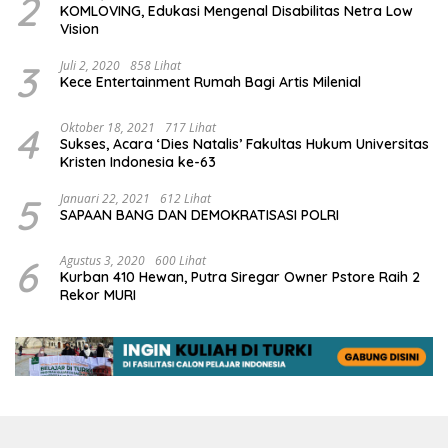
2
KOMLOVING, Edukasi Mengenal Disabilitas Netra Low
Vision
3
Juli 2, 2020
858 Lihat
Kece Entertainment Rumah Bagi Artis Milenial
4
Oktober 18, 2021
717 Lihat
Sukses, Acara ‘Dies Natalis’ Fakultas Hukum Universitas
Kristen Indonesia ke-63
5
Januari 22, 2021
612 Lihat
SAPAAN BANG DAN DEMOKRATISASI POLRI
6
Agustus 3, 2020
600 Lihat
Kurban 410 Hewan, Putra Siregar Owner Pstore Raih 2
Rekor MURI