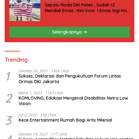
Sepatu Roda DKI Paten , Sudah 12
Mendali Emas , Kini Incar 1 Emas lagi Hari
ini
Selengkapnya
Trending
1
Oktober 28, 2021
1826 Lihat
Sukses, Deklarasi dan Pengukuhuan Forum Lintas
Ormas DKI Jakarta
2
Maret 1, 2023
1143 Lihat
KOMLOVING, Edukasi Mengenal Disabilitas Netra Low
Vision
3
Juli 2, 2020
858 Lihat
Kece Entertainment Rumah Bagi Artis Milenial
Oktober 18, 2021
717 Lihat