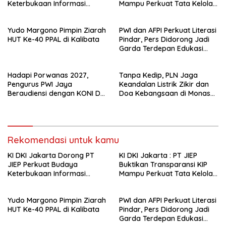
Keterbukaan Informasi
Mampu Perkuat Tata Kelola
Publik
Perusahaan
Yudo Margono Pimpin Ziarah
PWI dan AFPI Perkuat Literasi
HUT Ke-40 PPAL di Kalibata
Pindar, Pers Didorong Jadi
Garda Terdepan Edukasi
Publik Lawan Pinjol Ilegal*
Hadapi Porwanas 2027,
Tanpa Kedip, PLN Jaga
Pengurus PWI Jaya
Keandalan Listrik Zikir dan
Beraudiensi dengan KONI DKI
Doa Kebangsaan di Monas
Jakarta
Berjalan Sukses
Rekomendasi untuk kamu
KI DKI Jakarta Dorong PT
KI DKI Jakarta : PT JIEP
JIEP Perkuat Budaya
Buktikan Transparansi KIP
Keterbukaan Informasi
Mampu Perkuat Tata Kelola
Publik
Perusahaan
Yudo Margono Pimpin Ziarah
PWI dan AFPI Perkuat Literasi
HUT Ke-40 PPAL di Kalibata
Pindar, Pers Didorong Jadi
Garda Terdepan Edukasi