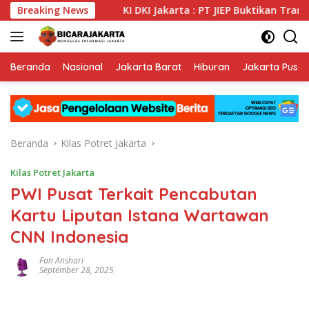
Langsung
si Publik
Breaking News
KI DKI Jakarta : PT JIEP Buktikan Transpara
ke
konten
Beranda
Nasional
Jakarta Barat
Hiburan
Jakarta Pusat
Beranda
Kilas Potret Jakarta
Kilas Potret Jakarta
PWI Pusat Terkait Pencabutan
Kartu Liputan Istana Wartawan
CNN Indonesia
Fan Anshari
September 28, 2025