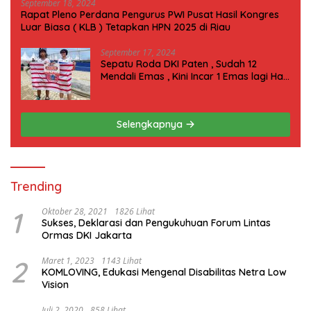
September 18, 2024
Rapat Pleno Perdana Pengurus PWI Pusat Hasil Kongres
Luar Biasa ( KLB ) Tetapkan HPN 2025 di Riau
September 17, 2024
Sepatu Roda DKI Paten , Sudah 12
Mendali Emas , Kini Incar 1 Emas lagi Hari
ini
Selengkapnya
Trending
1
Oktober 28, 2021
1826 Lihat
Sukses, Deklarasi dan Pengukuhuan Forum Lintas
Ormas DKI Jakarta
2
Maret 1, 2023
1143 Lihat
KOMLOVING, Edukasi Mengenal Disabilitas Netra Low
Vision
Juli 2, 2020
858 Lihat