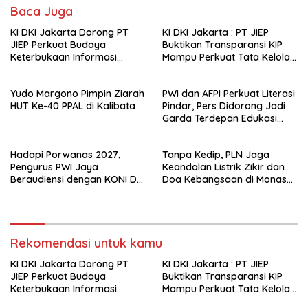
Baca Juga
KI DKI Jakarta Dorong PT
KI DKI Jakarta : PT JIEP
JIEP Perkuat Budaya
Buktikan Transparansi KIP
Keterbukaan Informasi
Mampu Perkuat Tata Kelola
Publik
Perusahaan
Yudo Margono Pimpin Ziarah
PWI dan AFPI Perkuat Literasi
HUT Ke-40 PPAL di Kalibata
Pindar, Pers Didorong Jadi
Garda Terdepan Edukasi
Publik Lawan Pinjol Ilegal*
Hadapi Porwanas 2027,
Tanpa Kedip, PLN Jaga
Pengurus PWI Jaya
Keandalan Listrik Zikir dan
Beraudiensi dengan KONI DKI
Doa Kebangsaan di Monas
Jakarta
Berjalan Sukses
Rekomendasi untuk kamu
KI DKI Jakarta Dorong PT
KI DKI Jakarta : PT JIEP
JIEP Perkuat Budaya
Buktikan Transparansi KIP
Keterbukaan Informasi
Mampu Perkuat Tata Kelola
Publik
Perusahaan