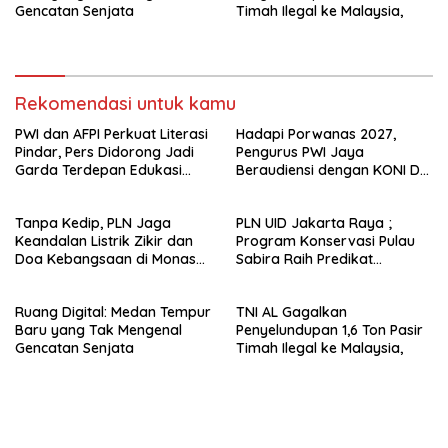
Gencatan Senjata
Timah Ilegal ke Malaysia,
Rekomendasi untuk kamu
PWI dan AFPI Perkuat Literasi
Hadapi Porwanas 2027,
Pindar, Pers Didorong Jadi
Pengurus PWI Jaya
Garda Terdepan Edukasi
Beraudiensi dengan KONI DKI
Publik Lawan Pinjol Ilegal*
Jakarta
Tanpa Kedip, PLN Jaga
PLN UID Jakarta Raya ;
Keandalan Listrik Zikir dan
Program Konservasi Pulau
Doa Kebangsaan di Monas
Sabira Raih Predikat
Berjalan Sukses
Platinum di Indonesia Green
Awards 2026
Ruang Digital: Medan Tempur
TNI AL Gagalkan
Baru yang Tak Mengenal
Penyelundupan 1,6 Ton Pasir
Gencatan Senjata
Timah Ilegal ke Malaysia,