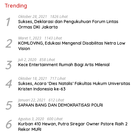
Trending
1
Oktober 28, 2021
1826 Lihat
Sukses, Deklarasi dan Pengukuhuan Forum Lintas
Ormas DKI Jakarta
2
Maret 1, 2023
1143 Lihat
KOMLOVING, Edukasi Mengenal Disabilitas Netra Low
Vision
3
Juli 2, 2020
858 Lihat
Kece Entertainment Rumah Bagi Artis Milenial
4
Oktober 18, 2021
717 Lihat
Sukses, Acara ‘Dies Natalis’ Fakultas Hukum Universitas
Kristen Indonesia ke-63
5
Januari 22, 2021
612 Lihat
SAPAAN BANG DAN DEMOKRATISASI POLRI
6
Agustus 3, 2020
600 Lihat
Kurban 410 Hewan, Putra Siregar Owner Pstore Raih 2
Rekor MURI