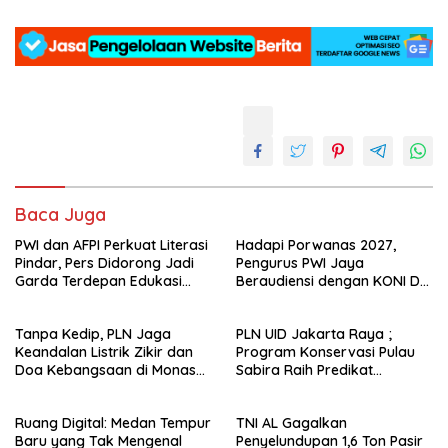
Baca Juga
PWI dan AFPI Perkuat Literasi
Hadapi Porwanas 2027,
Pindar, Pers Didorong Jadi
Pengurus PWI Jaya
Garda Terdepan Edukasi
Beraudiensi dengan KONI DKI
Publik Lawan Pinjol Ilegal*
Jakarta
Tanpa Kedip, PLN Jaga
PLN UID Jakarta Raya ;
Keandalan Listrik Zikir dan
Program Konservasi Pulau
Doa Kebangsaan di Monas
Sabira Raih Predikat
Berjalan Sukses
Platinum di Indonesia Green
Awards 2026
Ruang Digital: Medan Tempur
TNI AL Gagalkan
Baru yang Tak Mengenal
Penyelundupan 1,6 Ton Pasir