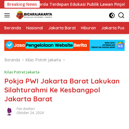
Langsung
dorong Jadi Garda Terdepan Edukasi Publik Lawan Pinjol Ilegal*
Breaking News
ke
konten
Beranda
Nasional
Jakarta Barat
Hiburan
Jakarta Pusat
Beranda
Kilas Potret Jakarta
Kilas Potret Jakarta
Pokja PWI Jakarta Barat Lakukan
Silahturahmi Ke Kesbangpol
Jakarta Barat
Fan Anshari
Oktober 24, 2024