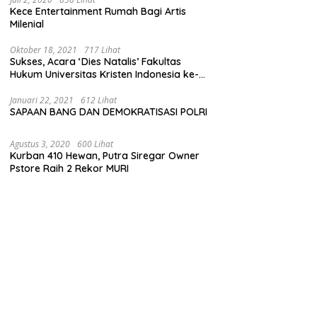
Kece Entertainment Rumah Bagi Artis
Milenial
Oktober 18, 2021
717 Lihat
Sukses, Acara ‘Dies Natalis’ Fakultas
Hukum Universitas Kristen Indonesia ke-
63
Januari 22, 2021
612 Lihat
SAPAAN BANG DAN DEMOKRATISASI POLRI
Agustus 3, 2020
600 Lihat
Kurban 410 Hewan, Putra Siregar Owner
Pstore Raih 2 Rekor MURI