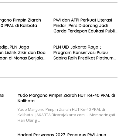
gono Pimpin Ziarah
PWI dan AFPI Perkuat Literasi
0 PPAL di Kalibata
Pindar, Pers Didorong Jadi
Garda Terdepan Edukasi Publik
Lawan Pinjol Ilegal*
dip, PLN Jaga
PLN UID Jakarta Raya ;
n Listrik Zikir dan Doa
Program Konservasi Pulau
an di Monas Berjalan
Sabira Raih Predikat Platinum
di Indonesia Green Awards
2026
nsi
Yudo Margono Pimpin Ziarah HUT Ke-40 PPAL di
Kalibata
Yudo Margono Pimpin Ziarah HUT Ke-40 PPAL di
Kalibata JAKARTA,BicaraJakarta.com – Memperingati
Hari Ulang…
Hadapi Porwanas 2027, Pengurus PWI Jaya