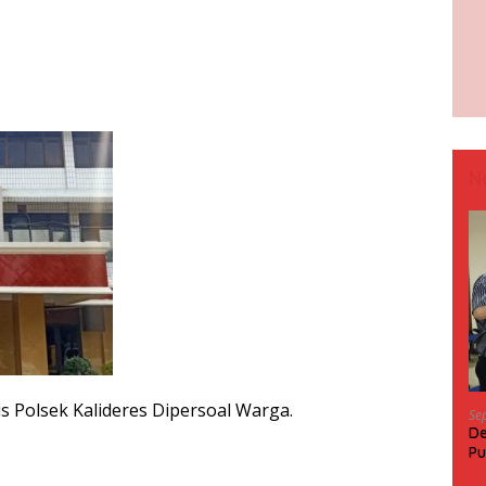
N
s Polsek Kalideres Dipersoal Warga.
Se
De
Pu