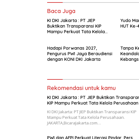
Baca Juga
KI DKI Jakarta : PT JIEP
Yudo Mar
Buktikan Transparansi KIP
HUT Ke-4
Mampu Perkuat Tata Kelola
Perusahaan
Hadapi Porwanas 2027,
Tanpa Ke
Pengurus PWI Jaya Beraudiensi
Keandala
dengan KONI DKI Jakarta
Kebangsa
Sukses
Rekomendasi untuk kamu
KI DKI Jakarta : PT JIEP Buktikan Transpara
KIP Mampu Perkuat Tata Kelola Perusahaan
KI DKI Jakarta: PT JIEP Buktikan Transparansi KIP
Mampu Perkuat Tata Kelola Perusahaan.
JAKARTA,BicaraJakarta.com…
PWI dan AFPI Perkuat Literasi Pindar, Pers