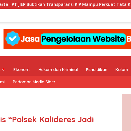
P Buktikan Transparansi KIP Mampu Perkuat Tata Kelola Perusah
a
Ekonomi
Hukum dan Kriminal
Pendidikan
Kolom
ami
Pedoman Media Siber
s “Polsek Kalideres Jadi