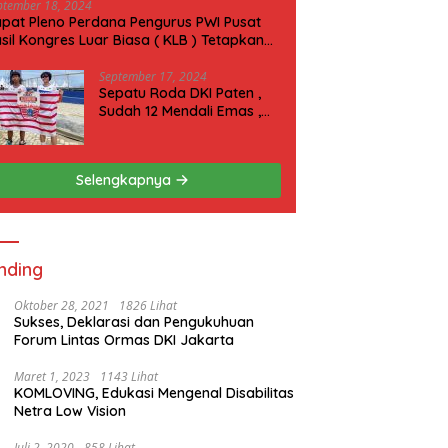
ptember 18, 2024
pat Pleno Perdana Pengurus PWI Pusat
sil Kongres Luar Biasa ( KLB ) Tetapkan
N 2025 di Riau
September 17, 2024
Sepatu Roda DKI Paten ,
Sudah 12 Mendali Emas ,
Kini Incar 1 Emas lagi Hari
ini
Selengkapnya
nding
Oktober 28, 2021
1826 Lihat
Sukses, Deklarasi dan Pengukuhuan
Forum Lintas Ormas DKI Jakarta
Maret 1, 2023
1143 Lihat
KOMLOVING, Edukasi Mengenal Disabilitas
Netra Low Vision
Juli 2, 2020
858 Lihat