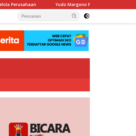
aan
Yudo Margono Pimpin Ziarah HUT Ke-40 PPAL di Kal