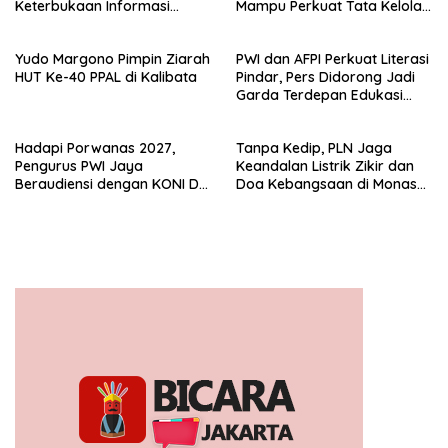
Keterbukaan Informasi
Mampu Perkuat Tata Kelola
Publik
Perusahaan
Yudo Margono Pimpin Ziarah
PWI dan AFPI Perkuat Literasi
HUT Ke-40 PPAL di Kalibata
Pindar, Pers Didorong Jadi
Garda Terdepan Edukasi
Publik Lawan Pinjol Ilegal*
Hadapi Porwanas 2027,
Tanpa Kedip, PLN Jaga
Pengurus PWI Jaya
Keandalan Listrik Zikir dan
Beraudiensi dengan KONI DKI
Doa Kebangsaan di Monas
Jakarta
Berjalan Sukses