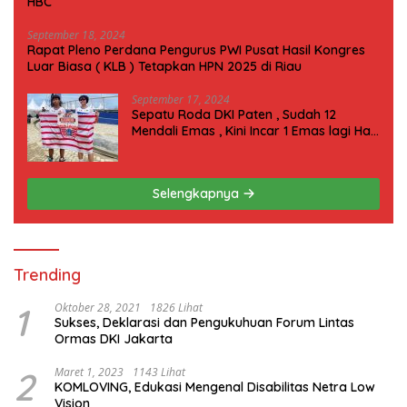
HBC
September 18, 2024
Rapat Pleno Perdana Pengurus PWI Pusat Hasil Kongres
Luar Biasa ( KLB ) Tetapkan HPN 2025 di Riau
September 17, 2024
Sepatu Roda DKI Paten , Sudah 12
Mendali Emas , Kini Incar 1 Emas lagi Hari
ini
Selengkapnya
Trending
1
Oktober 28, 2021
1826 Lihat
Sukses, Deklarasi dan Pengukuhuan Forum Lintas
Ormas DKI Jakarta
2
Maret 1, 2023
1143 Lihat
KOMLOVING, Edukasi Mengenal Disabilitas Netra Low
Vision