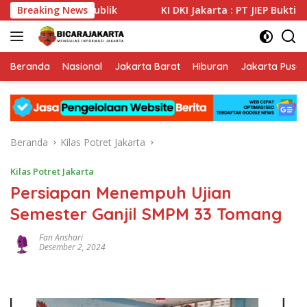
Langsung
n Informasi Publik
Breaking News
KI DKI Jakarta : PT JIEP Buktikan T
ke
konten
Beranda
Nasional
Jakarta Barat
Hiburan
Jakarta Pusat
Beranda
Kilas Potret Jakarta
Kilas Potret Jakarta
Persiapan Menempuh Ujian
Semester Ganjil SMPM 33 Tomang
Fan Anshari
Desember 2, 2024