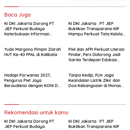
Baca Juga
KI DKI Jakarta Dorong PT
KI DKI Jakarta : PT JIEP
JIEP Perkuat Budaya
Buktikan Transparansi KIP
Keterbukaan Informasi
Mampu Perkuat Tata Kelola
Publik
Perusahaan
Yudo Margono Pimpin Ziarah
PWI dan AFPI Perkuat Literasi
HUT Ke-40 PPAL di Kalibata
Pindar, Pers Didorong Jadi
Garda Terdepan Edukasi
Publik Lawan Pinjol Ilegal*
Hadapi Porwanas 2027,
Tanpa Kedip, PLN Jaga
Pengurus PWI Jaya
Keandalan Listrik Zikir dan
Beraudiensi dengan KONI DKI
Doa Kebangsaan di Monas
Jakarta
Berjalan Sukses
Rekomendasi untuk kamu
KI DKI Jakarta Dorong PT
KI DKI Jakarta : PT JIEP
JIEP Perkuat Budaya
Buktikan Transparansi KIP