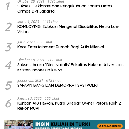
1
Oktober 28, 2021
1826 Lihat
Sukses, Deklarasi dan Pengukuhuan Forum Lintas
Ormas DKI Jakarta
2
Maret 1, 2023
1143 Lihat
KOMLOVING, Edukasi Mengenal Disabilitas Netra Low
Vision
3
Juli 2, 2020
858 Lihat
Kece Entertainment Rumah Bagi Artis Milenial
4
Oktober 18, 2021
717 Lihat
Sukses, Acara ‘Dies Natalis’ Fakultas Hukum Universitas
Kristen Indonesia ke-63
5
Januari 22, 2021
612 Lihat
SAPAAN BANG DAN DEMOKRATISASI POLRI
6
Agustus 3, 2020
600 Lihat
Kurban 410 Hewan, Putra Siregar Owner Pstore Raih 2
Rekor MURI