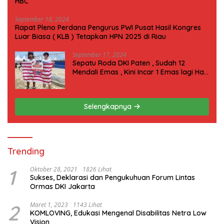
HBC
September 18, 2024
Rapat Pleno Perdana Pengurus PWI Pusat Hasil Kongres
Luar Biasa ( KLB ) Tetapkan HPN 2025 di Riau
September 17, 2024
Sepatu Roda DKI Paten , Sudah 12
Mendali Emas , Kini Incar 1 Emas lagi Hari
ini
Selengkapnya
Trending
1
Oktober 28, 2021
1826 Lihat
Sukses, Deklarasi dan Pengukuhuan Forum Lintas
Ormas DKI Jakarta
2
Maret 1, 2023
1143 Lihat
KOMLOVING, Edukasi Mengenal Disabilitas Netra Low
Vision