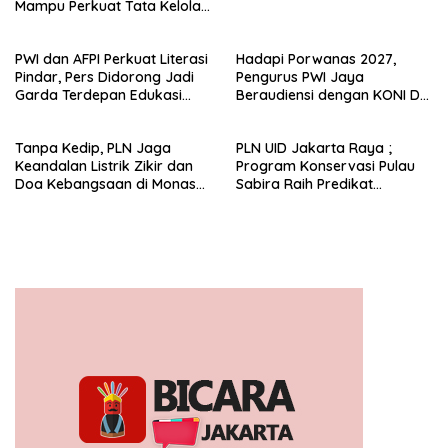
Mampu Perkuat Tata Kelola
Perusahaan
PWI dan AFPI Perkuat Literasi
Hadapi Porwanas 2027,
Pindar, Pers Didorong Jadi
Pengurus PWI Jaya
Garda Terdepan Edukasi
Beraudiensi dengan KONI DKI
Publik Lawan Pinjol Ilegal*
Jakarta
Tanpa Kedip, PLN Jaga
PLN UID Jakarta Raya ;
Keandalan Listrik Zikir dan
Program Konservasi Pulau
Doa Kebangsaan di Monas
Sabira Raih Predikat
Berjalan Sukses
Platinum di Indonesia Green
Awards 2026