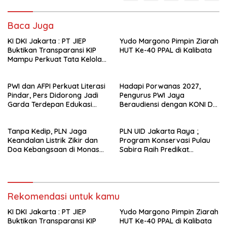
Baca Juga
KI DKI Jakarta : PT JIEP
Yudo Margono Pimpin Ziarah
Buktikan Transparansi KIP
HUT Ke-40 PPAL di Kalibata
Mampu Perkuat Tata Kelola
Perusahaan
PWI dan AFPI Perkuat Literasi
Hadapi Porwanas 2027,
Pindar, Pers Didorong Jadi
Pengurus PWI Jaya
Garda Terdepan Edukasi
Beraudiensi dengan KONI DKI
Publik Lawan Pinjol Ilegal*
Jakarta
Tanpa Kedip, PLN Jaga
PLN UID Jakarta Raya ;
Keandalan Listrik Zikir dan
Program Konservasi Pulau
Doa Kebangsaan di Monas
Sabira Raih Predikat
Berjalan Sukses
Platinum di Indonesia Green
Awards 2026
Rekomendasi untuk kamu
KI DKI Jakarta : PT JIEP
Yudo Margono Pimpin Ziarah
Buktikan Transparansi KIP
HUT Ke-40 PPAL di Kalibata