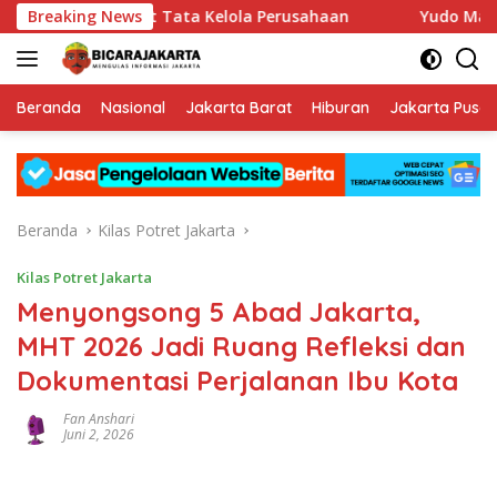
Langsung
ampu Perkuat Tata Kelola Perusahaan
Breaking News
Yudo Margono Pimp
ke
konten
Beranda
Nasional
Jakarta Barat
Hiburan
Jakarta Pusat
Beranda
Kilas Potret Jakarta
Kilas Potret Jakarta
Menyongsong 5 Abad Jakarta,
MHT 2026 Jadi Ruang Refleksi dan
Dokumentasi Perjalanan Ibu Kota
Fan Anshari
Juni 2, 2026