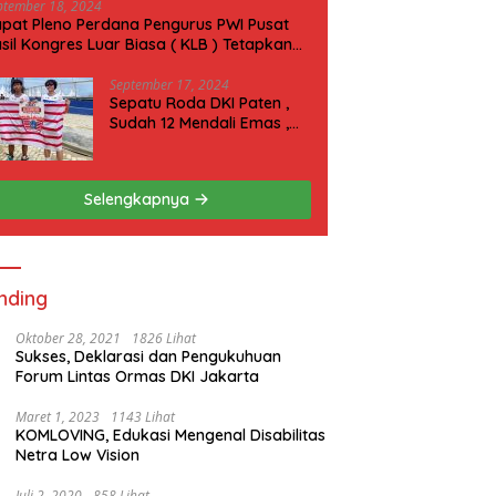
ptember 18, 2024
pat Pleno Perdana Pengurus PWI Pusat
sil Kongres Luar Biasa ( KLB ) Tetapkan
N 2025 di Riau
September 17, 2024
Sepatu Roda DKI Paten ,
Sudah 12 Mendali Emas ,
Kini Incar 1 Emas lagi Hari
ini
Selengkapnya
nding
Oktober 28, 2021
1826 Lihat
Sukses, Deklarasi dan Pengukuhuan
Forum Lintas Ormas DKI Jakarta
Maret 1, 2023
1143 Lihat
KOMLOVING, Edukasi Mengenal Disabilitas
Netra Low Vision
Juli 2, 2020
858 Lihat