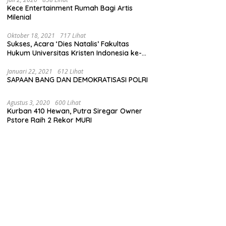
Kece Entertainment Rumah Bagi Artis
Milenial
Oktober 18, 2021
717 Lihat
Sukses, Acara ‘Dies Natalis’ Fakultas
Hukum Universitas Kristen Indonesia ke-
63
Januari 22, 2021
612 Lihat
SAPAAN BANG DAN DEMOKRATISASI POLRI
Agustus 3, 2020
600 Lihat
Kurban 410 Hewan, Putra Siregar Owner
Pstore Raih 2 Rekor MURI