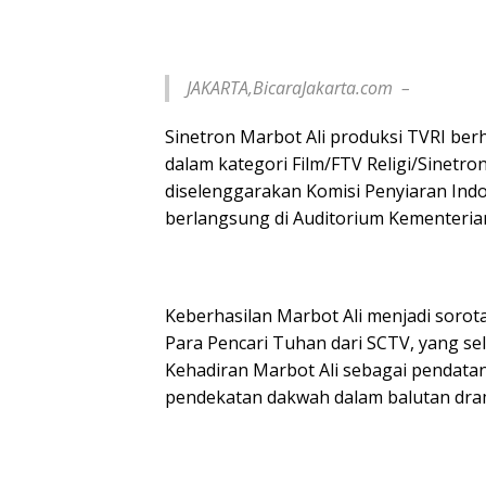
JAKARTA,BicaraJakarta.com –
Sinetron Marbot Ali produksi TVRI ber
dalam kategori Film/FTV Religi/Sinetr
diselenggarakan Komisi Penyiaran Ind
berlangsung di Auditorium Kementerian
Keberhasilan Marbot Ali menjadi soro
Para Pencari Tuhan dari SCTV, yang se
Kehadiran Marbot Ali sebagai pendata
pendekatan dakwah dalam balutan dram