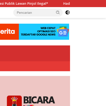
Pinjol Ilegal*
Hadapi Porwanas 2027, Pengurus PWI Jay