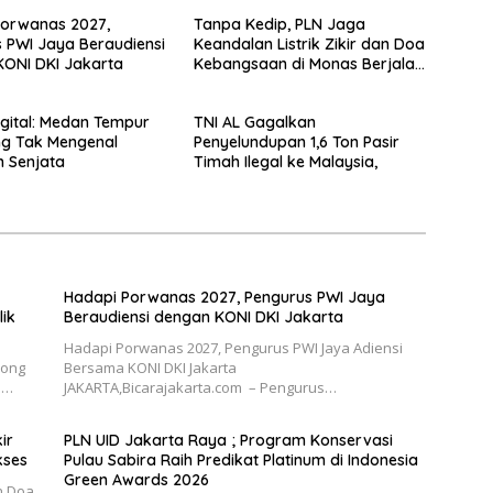
Porwanas 2027,
Tanpa Kedip, PLN Jaga
 PWI Jaya Beraudiensi
Keandalan Listrik Zikir dan Doa
ONI DKI Jakarta
Kebangsaan di Monas Berjalan
Sukses
gital: Medan Tempur
TNI AL Gagalkan
ng Tak Mengenal
Penyelundupan 1,6 Ton Pasir
 Senjata
Timah Ilegal ke Malaysia,
Hadapi Porwanas 2027, Pengurus PWI Jaya
ik
Beraudiensi dengan KONI DKI Jakarta
Hadapi Porwanas 2027, Pengurus PWI Jaya Adiensi
rong
Bersama KONI DKI Jakarta
l…
JAKARTA,Bicarajakarta.com – Pengurus…
ir
PLN UID Jakarta Raya ; Program Konservasi
kses
Pulau Sabira Raih Predikat Platinum di Indonesia
Green Awards 2026
an Doa