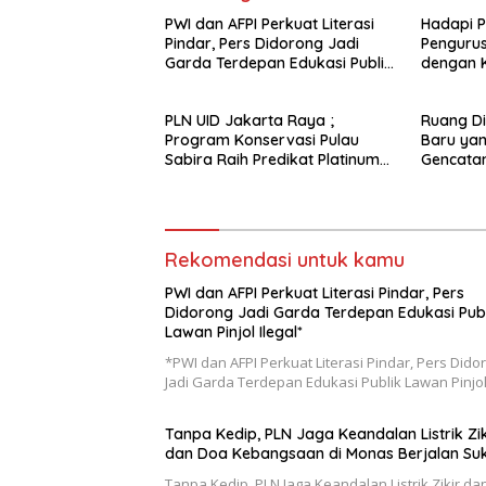
PWI dan AFPI Perkuat Literasi
Hadapi 
Pindar, Pers Didorong Jadi
Pengurus
Garda Terdepan Edukasi Publik
dengan K
Lawan Pinjol Ilegal*
PLN UID Jakarta Raya ;
Ruang Di
Program Konservasi Pulau
Baru ya
Sabira Raih Predikat Platinum
Gencatan
di Indonesia Green Awards
2026
Rekomendasi untuk kamu
PWI dan AFPI Perkuat Literasi Pindar, Pers
Didorong Jadi Garda Terdepan Edukasi Publ
Lawan Pinjol Ilegal*
*PWI dan AFPI Perkuat Literasi Pindar, Pers Dido
Jadi Garda Terdepan Edukasi Publik Lawan Pinjo
Tanpa Kedip, PLN Jaga Keandalan Listrik Zik
dan Doa Kebangsaan di Monas Berjalan Su
Tanpa Kedip, PLN Jaga Keandalan Listrik Zikir d