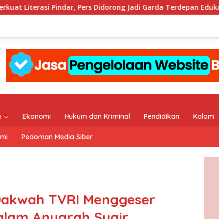
 Pindar, Pers Didorong Jadi Garda Terdepan Edukasi Publik Lawan 
a
Ekonomi
Hukum dan Kriminal
Pendidikan
Kolom
ami
Pedoman Media Siber
 Dakwah TVRI Menggeser
alam Anugrah Syair