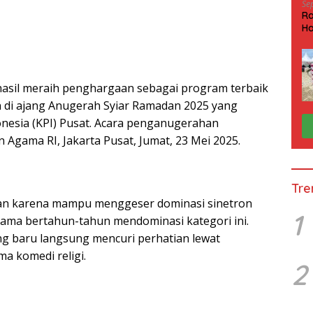
Se
Ra
Ha
HP
hasil meraih penghargaan sebagai program terbaik
on di ajang Anugerah Syiar Ramadan 2025 yang
onesia (KPI) Pusat. Acara penganugerahan
 Agama RI, Jakarta Pusat, Jumat, 23 Mei 2025.
Tre
tan karena mampu menggeser dominasi sinetron
1
lama bertahun-tahun mendominasi kategori ini.
ng baru langsung mencuri perhatian lewat
a komedi religi.
2