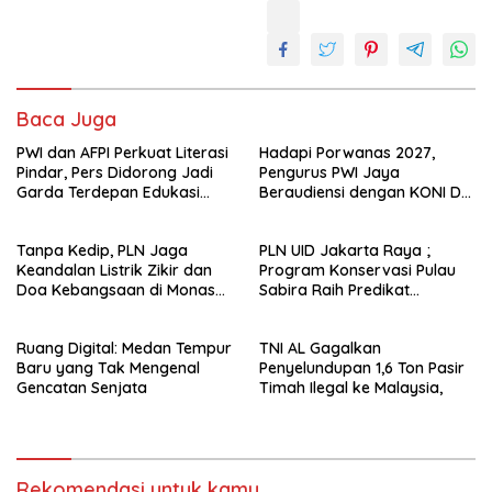
Baca Juga
PWI dan AFPI Perkuat Literasi
Hadapi Porwanas 2027,
Pindar, Pers Didorong Jadi
Pengurus PWI Jaya
Garda Terdepan Edukasi
Beraudiensi dengan KONI DKI
Publik Lawan Pinjol Ilegal*
Jakarta
Tanpa Kedip, PLN Jaga
PLN UID Jakarta Raya ;
Keandalan Listrik Zikir dan
Program Konservasi Pulau
Doa Kebangsaan di Monas
Sabira Raih Predikat
Berjalan Sukses
Platinum di Indonesia Green
Awards 2026
Ruang Digital: Medan Tempur
TNI AL Gagalkan
Baru yang Tak Mengenal
Penyelundupan 1,6 Ton Pasir
Gencatan Senjata
Timah Ilegal ke Malaysia,
Rekomendasi untuk kamu