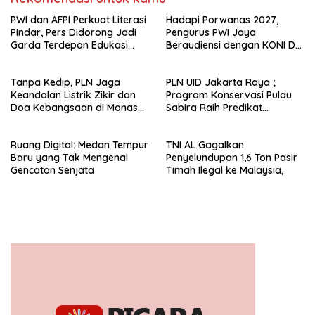
PWI dan AFPI Perkuat Literasi
Hadapi Porwanas 2027,
Pindar, Pers Didorong Jadi
Pengurus PWI Jaya
Garda Terdepan Edukasi
Beraudiensi dengan KONI DKI
Publik Lawan Pinjol Ilegal*
Jakarta
Tanpa Kedip, PLN Jaga
PLN UID Jakarta Raya ;
Keandalan Listrik Zikir dan
Program Konservasi Pulau
Doa Kebangsaan di Monas
Sabira Raih Predikat
Berjalan Sukses
Platinum di Indonesia Green
Awards 2026
Ruang Digital: Medan Tempur
TNI AL Gagalkan
Baru yang Tak Mengenal
Penyelundupan 1,6 Ton Pasir
Gencatan Senjata
Timah Ilegal ke Malaysia,