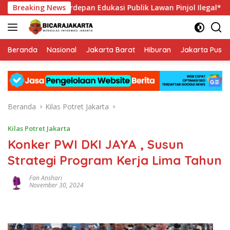
Langsung
Jadi Garda Terdepan Edukasi Publik Lawan Pinjol Ilegal*
Breaking News
ke
konten
Beranda
Nasional
Jakarta Barat
Hiburan
Jakarta Pusat
Beranda
Kilas Potret Jakarta
Kilas Potret Jakarta
Konker PWI DKI JAYA , Susun
Strategi Program Kerja Lima Tahun
Fan Anshari
November 30, 2024