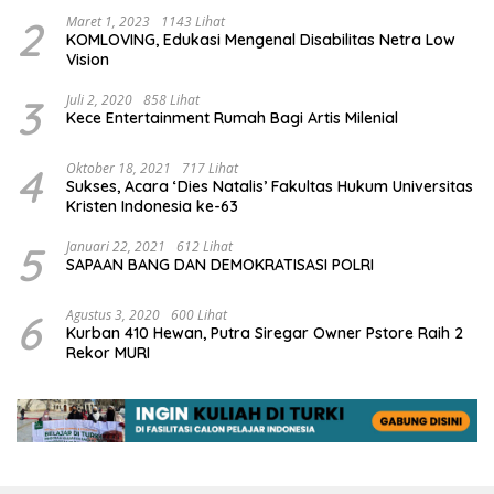
2
Maret 1, 2023
1143 Lihat
KOMLOVING, Edukasi Mengenal Disabilitas Netra Low
Vision
3
Juli 2, 2020
858 Lihat
Kece Entertainment Rumah Bagi Artis Milenial
4
Oktober 18, 2021
717 Lihat
Sukses, Acara ‘Dies Natalis’ Fakultas Hukum Universitas
Kristen Indonesia ke-63
5
Januari 22, 2021
612 Lihat
SAPAAN BANG DAN DEMOKRATISASI POLRI
6
Agustus 3, 2020
600 Lihat
Kurban 410 Hewan, Putra Siregar Owner Pstore Raih 2
Rekor MURI