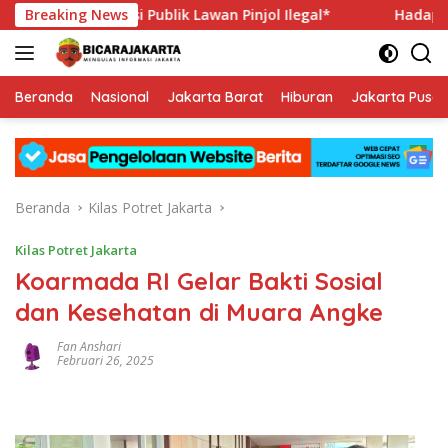
Langsung
epan Edukasi Publik Lawan Pinjol Ilegal*
Breaking News
Hadapi Porwana
ke
konten
Beranda
Nasional
Jakarta Barat
Hiburan
Jakarta Pusat
Beranda
Kilas Potret Jakarta
Kilas Potret Jakarta
Koarmada RI Gelar Bakti Sosial
dan Kesehatan di Muara Angke
Fan Anshari
Februari 26, 2025