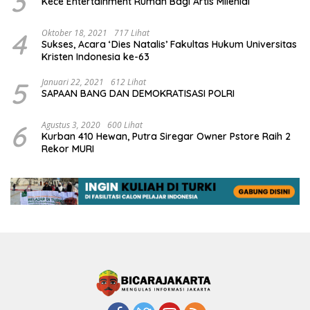
3
Kece Entertainment Rumah Bagi Artis Milenial
4
Oktober 18, 2021
717 Lihat
Sukses, Acara ‘Dies Natalis’ Fakultas Hukum Universitas
Kristen Indonesia ke-63
5
Januari 22, 2021
612 Lihat
SAPAAN BANG DAN DEMOKRATISASI POLRI
6
Agustus 3, 2020
600 Lihat
Kurban 410 Hewan, Putra Siregar Owner Pstore Raih 2
Rekor MURI