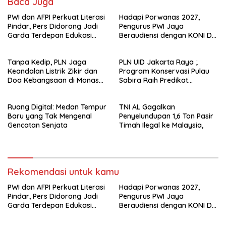
Baca Juga
PWI dan AFPI Perkuat Literasi
Hadapi Porwanas 2027,
Pindar, Pers Didorong Jadi
Pengurus PWI Jaya
Garda Terdepan Edukasi
Beraudiensi dengan KONI DKI
Publik Lawan Pinjol Ilegal*
Jakarta
Tanpa Kedip, PLN Jaga
PLN UID Jakarta Raya ;
Keandalan Listrik Zikir dan
Program Konservasi Pulau
Doa Kebangsaan di Monas
Sabira Raih Predikat
Berjalan Sukses
Platinum di Indonesia Green
Awards 2026
Ruang Digital: Medan Tempur
TNI AL Gagalkan
Baru yang Tak Mengenal
Penyelundupan 1,6 Ton Pasir
Gencatan Senjata
Timah Ilegal ke Malaysia,
Rekomendasi untuk kamu
PWI dan AFPI Perkuat Literasi
Hadapi Porwanas 2027,
Pindar, Pers Didorong Jadi
Pengurus PWI Jaya
Garda Terdepan Edukasi
Beraudiensi dengan KONI DKI
Publik Lawan Pinjol Ilegal*
Jakarta