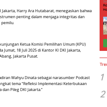
Se
Ra
Ha
DKI Jakarta, Harry Ara Hutabarat, menegaskan bahwa
HP
nstrumen penting dalam menjaga integritas dan
 pemilu.
 kunjungan Ketua Komisi Pemilihan Umum (KPU)
 Jumat, 18 Juli 2025 di Kantor KI DKI Jakarta,
Abang, Jakarta Pusat.
Tre
1
adiran Wahyu Dinata sebagai narasumber Podcast
angkat tema “Refleksi Implementasi Keterbukaan
 dan Pileg DKI Jakarta.”
2