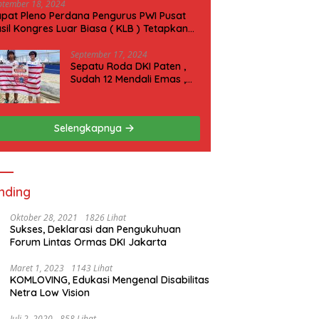
ptember 18, 2024
pat Pleno Perdana Pengurus PWI Pusat
sil Kongres Luar Biasa ( KLB ) Tetapkan
N 2025 di Riau
September 17, 2024
Sepatu Roda DKI Paten ,
Sudah 12 Mendali Emas ,
Kini Incar 1 Emas lagi Hari
ini
Selengkapnya
nding
Oktober 28, 2021
1826 Lihat
Sukses, Deklarasi dan Pengukuhuan
Forum Lintas Ormas DKI Jakarta
Maret 1, 2023
1143 Lihat
KOMLOVING, Edukasi Mengenal Disabilitas
Netra Low Vision
Juli 2, 2020
858 Lihat