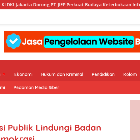
 Dorong PT JIEP Perkuat Budaya Keterbukaan Informasi Publik
a
Ekonomi
Hukum dan Kriminal
Pendidikan
Kolom
ami
Pedoman Media Siber
i Publik Lindungi Badan
emokrasi