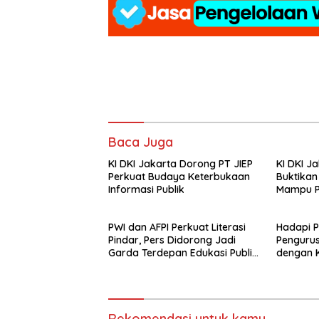
Baca Juga
KI DKI Jakarta Dorong PT JIEP
KI DKI Ja
Perkuat Budaya Keterbukaan
Buktikan
Informasi Publik
Mampu Pe
Perusah
PWI dan AFPI Perkuat Literasi
Hadapi 
Pindar, Pers Didorong Jadi
Pengurus
Garda Terdepan Edukasi Publik
dengan K
Lawan Pinjol Ilegal*
Rekomendasi untuk kamu