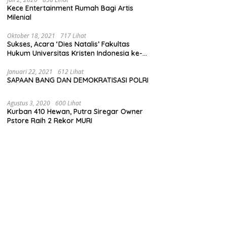
Kece Entertainment Rumah Bagi Artis
Milenial
Oktober 18, 2021
717 Lihat
Sukses, Acara ‘Dies Natalis’ Fakultas
Hukum Universitas Kristen Indonesia ke-
63
Januari 22, 2021
612 Lihat
SAPAAN BANG DAN DEMOKRATISASI POLRI
Agustus 3, 2020
600 Lihat
Kurban 410 Hewan, Putra Siregar Owner
Pstore Raih 2 Rekor MURI