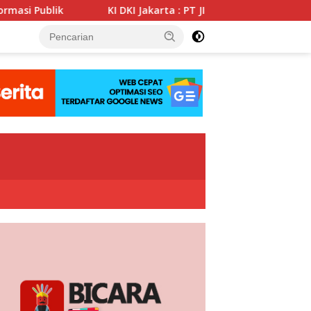
KI DKI Jakarta : PT JIEP Buktikan Transparansi KIP Mamp