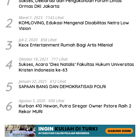
1
Sukses, Deklarasi dan Pengukuhuan Forum Lintas
Ormas DKI Jakarta
2
Maret 1, 2023
1143 Lihat
KOMLOVING, Edukasi Mengenal Disabilitas Netra Low
Vision
3
Juli 2, 2020
858 Lihat
Kece Entertainment Rumah Bagi Artis Milenial
4
Oktober 18, 2021
717 Lihat
Sukses, Acara ‘Dies Natalis’ Fakultas Hukum Universitas
Kristen Indonesia ke-63
5
Januari 22, 2021
612 Lihat
SAPAAN BANG DAN DEMOKRATISASI POLRI
6
Agustus 3, 2020
600 Lihat
Kurban 410 Hewan, Putra Siregar Owner Pstore Raih 2
Rekor MURI