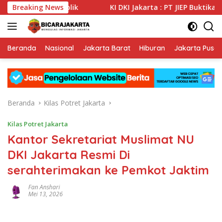
Langsung
Informasi Publik
Breaking News
KI DKI Jakarta : PT JIEP Buktikan Tr
ke
konten
Beranda
Nasional
Jakarta Barat
Hiburan
Jakarta Pusat
Beranda
Kilas Potret Jakarta
Kilas Potret Jakarta
Kantor Sekretariat Muslimat NU
DKI Jakarta Resmi Di
serahterimakan ke Pemkot Jaktim
Fan Anshari
Mei 13, 2026