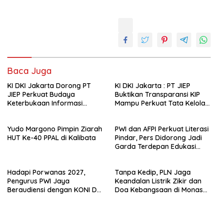
Baca Juga
KI DKI Jakarta Dorong PT
KI DKI Jakarta : PT JIEP
JIEP Perkuat Budaya
Buktikan Transparansi KIP
Keterbukaan Informasi
Mampu Perkuat Tata Kelola
Publik
Perusahaan
Yudo Margono Pimpin Ziarah
PWI dan AFPI Perkuat Literasi
HUT Ke-40 PPAL di Kalibata
Pindar, Pers Didorong Jadi
Garda Terdepan Edukasi
Publik Lawan Pinjol Ilegal*
Hadapi Porwanas 2027,
Tanpa Kedip, PLN Jaga
Pengurus PWI Jaya
Keandalan Listrik Zikir dan
Beraudiensi dengan KONI DKI
Doa Kebangsaan di Monas
Jakarta
Berjalan Sukses