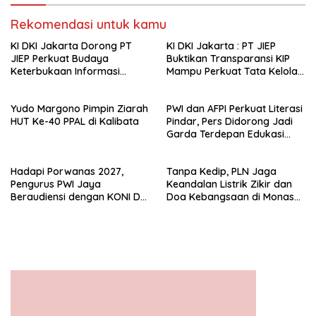
Rekomendasi untuk kamu
KI DKI Jakarta Dorong PT
KI DKI Jakarta : PT JIEP
JIEP Perkuat Budaya
Buktikan Transparansi KIP
Keterbukaan Informasi
Mampu Perkuat Tata Kelola
Publik
Perusahaan
Yudo Margono Pimpin Ziarah
PWI dan AFPI Perkuat Literasi
HUT Ke-40 PPAL di Kalibata
Pindar, Pers Didorong Jadi
Garda Terdepan Edukasi
Publik Lawan Pinjol Ilegal*
Hadapi Porwanas 2027,
Tanpa Kedip, PLN Jaga
Pengurus PWI Jaya
Keandalan Listrik Zikir dan
Beraudiensi dengan KONI DKI
Doa Kebangsaan di Monas
Jakarta
Berjalan Sukses