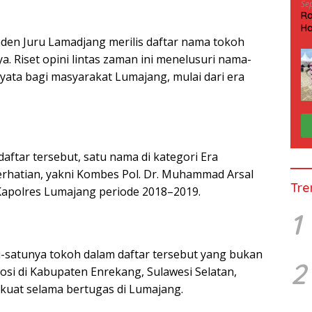
Se
Ra
Ha
HP
den Juru Lamadjang merilis daftar nama tokoh
 Riset opini lintas zaman ini menelusuri nama-
nyata bagi masyarakat Lumajang, mulai dari era
ftar tersebut, satu nama di kategori Era
rhatian, yakni Kombes Pol. Dr. Muhammad Arsal
Tre
n Kapolres Lumajang periode 2018–2019.
1
u-satunya tokoh dalam daftar tersebut yang bukan
2
losi di Kabupaten Enrekang, Sulawesi Selatan,
kuat selama bertugas di Lumajang.