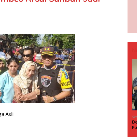
N
a Asli
Se
De
Pu