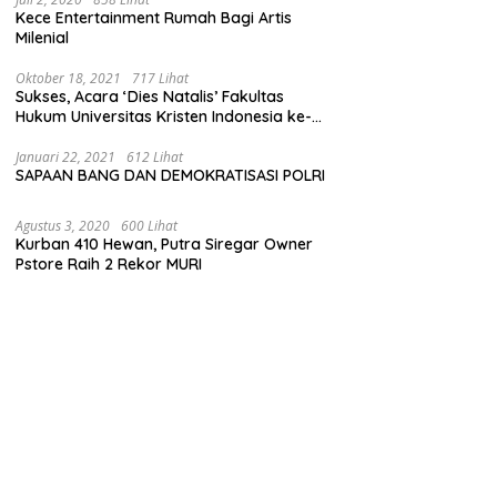
Kece Entertainment Rumah Bagi Artis
Milenial
Oktober 18, 2021
717 Lihat
Sukses, Acara ‘Dies Natalis’ Fakultas
Hukum Universitas Kristen Indonesia ke-
63
Januari 22, 2021
612 Lihat
SAPAAN BANG DAN DEMOKRATISASI POLRI
Agustus 3, 2020
600 Lihat
Kurban 410 Hewan, Putra Siregar Owner
Pstore Raih 2 Rekor MURI