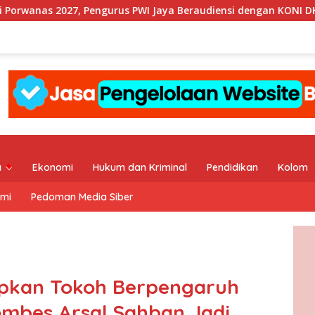
, Pengurus PWI Jaya Beraudiensi dengan KONI DKI Jakarta
a
Ekonomi
Hukum dan Kriminal
Pendidikan
Kolom
ami
Pedoman Media Siber
pkan Tokoh Berpengaruh
bes Arsal Sahban Jadi