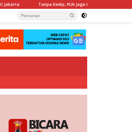
Tanpa Kedip, PLN Jaga Keandalan Listrik Zikir dan Doa Keba