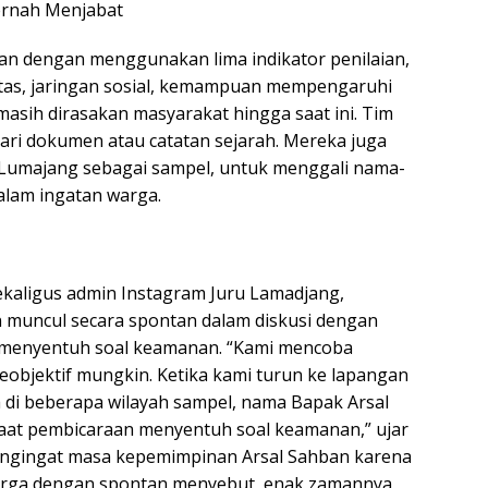
Pernah Menjabat
n dengan menggunakan lima indikator penilaian,
litas, jaringan sosial, kemampuan mempengaruhi
masih dirasakan masyarakat hingga saat ini. Tim
dari dokumen atau catatan sejarah. Mereka juga
i Lumajang sebagai sampel, untuk menggali nama-
lam ingatan warga.
sekaligus admin Instagram Juru Lamadjang,
muncul secara spontan dalam diskusi dengan
 menyentuh soal keamanan. “Kami mencoba
objektif mungkin. Ketika kami turun ke lapangan
 di beberapa wilayah sampel, nama Bapak Arsal
saat pembicaraan menyentuh soal keamanan,” ujar
ngingat masa kepemimpinan Arsal Sahban karena
Warga dengan spontan menyebut, enak zamannya