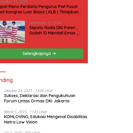
ptember 18, 2024
pat Pleno Perdana Pengurus PWI Pusat
sil Kongres Luar Biasa ( KLB ) Tetapkan
N 2025 di Riau
September 17, 2024
Sepatu Roda DKI Paten ,
Sudah 12 Mendali Emas ,
Kini Incar 1 Emas lagi Hari
ini
Selengkapnya
nding
Oktober 28, 2021
1826 Lihat
Sukses, Deklarasi dan Pengukuhuan
Forum Lintas Ormas DKI Jakarta
Maret 1, 2023
1143 Lihat
KOMLOVING, Edukasi Mengenal Disabilitas
Netra Low Vision
Juli 2, 2020
858 Lihat