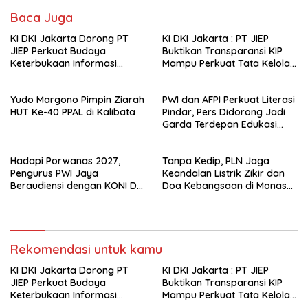
Baca Juga
KI DKI Jakarta Dorong PT
KI DKI Jakarta : PT JIEP
JIEP Perkuat Budaya
Buktikan Transparansi KIP
Keterbukaan Informasi
Mampu Perkuat Tata Kelola
Publik
Perusahaan
Yudo Margono Pimpin Ziarah
PWI dan AFPI Perkuat Literasi
HUT Ke-40 PPAL di Kalibata
Pindar, Pers Didorong Jadi
Garda Terdepan Edukasi
Publik Lawan Pinjol Ilegal*
Hadapi Porwanas 2027,
Tanpa Kedip, PLN Jaga
Pengurus PWI Jaya
Keandalan Listrik Zikir dan
Beraudiensi dengan KONI DKI
Doa Kebangsaan di Monas
Jakarta
Berjalan Sukses
Rekomendasi untuk kamu
KI DKI Jakarta Dorong PT
KI DKI Jakarta : PT JIEP
JIEP Perkuat Budaya
Buktikan Transparansi KIP
Keterbukaan Informasi
Mampu Perkuat Tata Kelola
Publik
Perusahaan