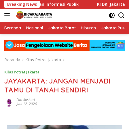
Langsung
ya Keterbukaan Informasi Publik
Breaking News
KI DKI Jakarta : PT JI
ke
konten
Beranda
Nasional
Jakarta Barat
Hiburan
Jakarta Pusat
Beranda
Kilas Potret Jakarta
Kilas Potret Jakarta
JAYAKARTA: JANGAN MENJADI
TAMU DI TANAH SENDIRI
Fan Anshari
Juni 12, 2026