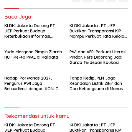
Baca Juga
KI DKI Jakarta Dorong PT
KI DKI Jakarta : PT JIEP
JIEP Perkuat Budaya
Buktikan Transparansi KIP
Keterbukaan Informasi
Mampu Perkuat Tata Kelola
Publik
Perusahaan
Yudo Margono Pimpin Ziarah
PWI dan AFPI Perkuat Literasi
HUT Ke-40 PPAL di Kalibata
Pindar, Pers Didorong Jadi
Garda Terdepan Edukasi
Publik Lawan Pinjol Ilegal*
Hadapi Porwanas 2027,
Tanpa Kedip, PLN Jaga
Pengurus PWI Jaya
Keandalan Listrik Zikir dan
Beraudiensi dengan KONI DKI
Doa Kebangsaan di Monas
Jakarta
Berjalan Sukses
Rekomendasi untuk kamu
KI DKI Jakarta Dorong PT
KI DKI Jakarta : PT JIEP
JIEP Perkuat Budaya
Buktikan Transparansi KIP