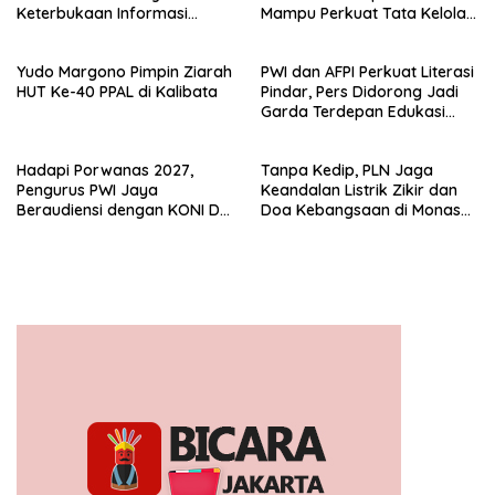
Keterbukaan Informasi
Mampu Perkuat Tata Kelola
Publik
Perusahaan
Yudo Margono Pimpin Ziarah
PWI dan AFPI Perkuat Literasi
HUT Ke-40 PPAL di Kalibata
Pindar, Pers Didorong Jadi
Garda Terdepan Edukasi
Publik Lawan Pinjol Ilegal*
Hadapi Porwanas 2027,
Tanpa Kedip, PLN Jaga
Pengurus PWI Jaya
Keandalan Listrik Zikir dan
Beraudiensi dengan KONI DKI
Doa Kebangsaan di Monas
Jakarta
Berjalan Sukses