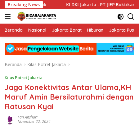
Langsung
nformasi Publik
Breaking News
KI DKI Jakarta : PT JIEP Buktikan Tran
ke
konten
Beranda
Nasional
Jakarta Barat
Hiburan
Jakarta Pusat
Beranda
Kilas Potret Jakarta
Kilas Potret Jakarta
Jaga Konektivitas Antar Ulama,KH
Maruf Amin Bersilaturahmi dengan
Ratusan Kyai
Fan Anshari
November 22, 2024