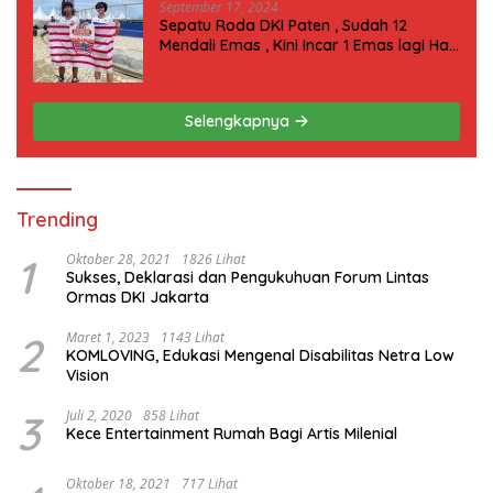
September 17, 2024
Sepatu Roda DKI Paten , Sudah 12
Mendali Emas , Kini Incar 1 Emas lagi Hari
ini
Selengkapnya
Trending
1
Oktober 28, 2021
1826 Lihat
Sukses, Deklarasi dan Pengukuhuan Forum Lintas
Ormas DKI Jakarta
2
Maret 1, 2023
1143 Lihat
KOMLOVING, Edukasi Mengenal Disabilitas Netra Low
Vision
3
Juli 2, 2020
858 Lihat
Kece Entertainment Rumah Bagi Artis Milenial
Oktober 18, 2021
717 Lihat