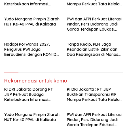
Keterbukaan Informasi
Mampu Perkuat Tata Kelola
Publik
Perusahaan
Yudo Margono Pimpin Ziarah
PWI dan AFPI Perkuat Literasi
HUT Ke-40 PPAL di Kalibata
Pindar, Pers Didorong Jadi
Garda Terdepan Edukasi
Publik Lawan Pinjol Ilegal*
Hadapi Porwanas 2027,
Tanpa Kedip, PLN Jaga
Pengurus PWI Jaya
Keandalan Listrik Zikir dan
Beraudiensi dengan KONI DKI
Doa Kebangsaan di Monas
Jakarta
Berjalan Sukses
Rekomendasi untuk kamu
KI DKI Jakarta Dorong PT
KI DKI Jakarta : PT JIEP
JIEP Perkuat Budaya
Buktikan Transparansi KIP
Keterbukaan Informasi
Mampu Perkuat Tata Kelola
Publik
Perusahaan
Yudo Margono Pimpin Ziarah
PWI dan AFPI Perkuat Literasi
HUT Ke-40 PPAL di Kalibata
Pindar, Pers Didorong Jadi
Garda Terdepan Edukasi