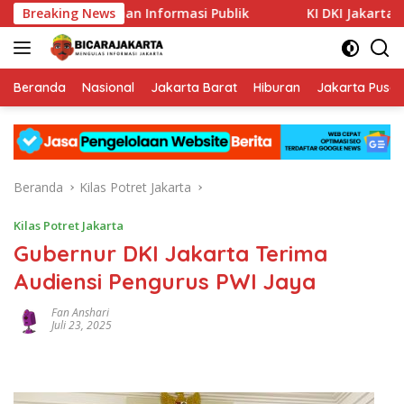
Langsung
aya Keterbukaan Informasi Publik
Breaking News
KI DKI Jakarta : PT J
ke
konten
Beranda
Nasional
Jakarta Barat
Hiburan
Jakarta Pusat
Beranda
Kilas Potret Jakarta
Kilas Potret Jakarta
Gubernur DKI Jakarta Terima
Audiensi Pengurus PWI Jaya
Fan Anshari
Juli 23, 2025