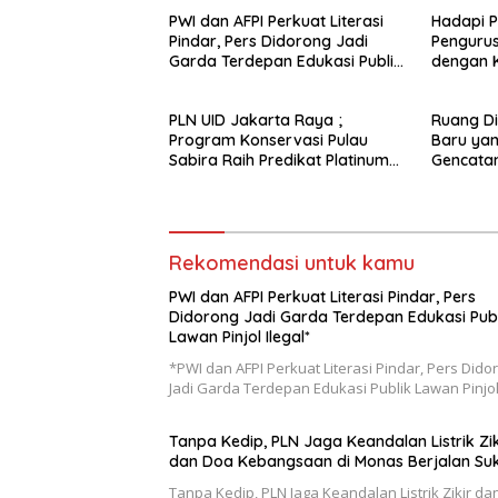
PWI dan AFPI Perkuat Literasi
Hadapi 
Pindar, Pers Didorong Jadi
Pengurus
Garda Terdepan Edukasi Publik
dengan K
Lawan Pinjol Ilegal*
PLN UID Jakarta Raya ;
Ruang Di
Program Konservasi Pulau
Baru ya
Sabira Raih Predikat Platinum
Gencatan
di Indonesia Green Awards
2026
Rekomendasi untuk kamu
PWI dan AFPI Perkuat Literasi Pindar, Pers
Didorong Jadi Garda Terdepan Edukasi Publ
Lawan Pinjol Ilegal*
*PWI dan AFPI Perkuat Literasi Pindar, Pers Dido
Jadi Garda Terdepan Edukasi Publik Lawan Pinjo
Tanpa Kedip, PLN Jaga Keandalan Listrik Zik
dan Doa Kebangsaan di Monas Berjalan Su
Tanpa Kedip, PLN Jaga Keandalan Listrik Zikir d