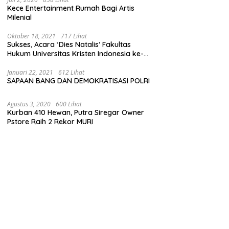
Kece Entertainment Rumah Bagi Artis
Milenial
Oktober 18, 2021
717 Lihat
Sukses, Acara ‘Dies Natalis’ Fakultas
Hukum Universitas Kristen Indonesia ke-
63
Januari 22, 2021
612 Lihat
SAPAAN BANG DAN DEMOKRATISASI POLRI
Agustus 3, 2020
600 Lihat
Kurban 410 Hewan, Putra Siregar Owner
Pstore Raih 2 Rekor MURI