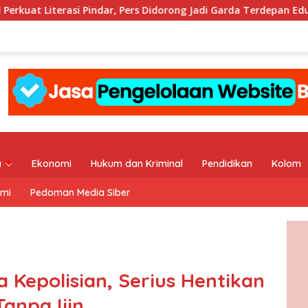
asi Pindar, Pers Didorong Jadi Garda Terdepan Edukasi Publik La
a
Ekonomi
Hukum dan Kriminal
Pendidikan
Kolom
ami
Pedoman Media Siber
a Kepolisian, Serius Hentikan
anpa Ijin