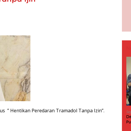
N
ius ” Hentikan Peredaran Tramadol Tanpa Izin”.
Se
De
Pu