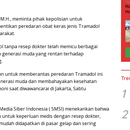
Se
Ra
Ha
HP
, M.H., meminta pihak kepolisian untuk
ntikan peredaran obat keras jenis Tramadol
arakat.
l tanpa resep dokter telah memicu berbagai
n generasi muda yang rentan terhadap
.
sian untuk memberantas peredaran Tramadol ini.
Tre
enerasi muda dan membahayakan kesehatan
oni saat diwawancarai di Jakarta, Sabtu
1
 Media Siber Indonesia ( SMSI) menekankan bahwa
2
 untuk keperluan medis dengan resep dokter,
mudah didapatkan di pasar gelap dan sering