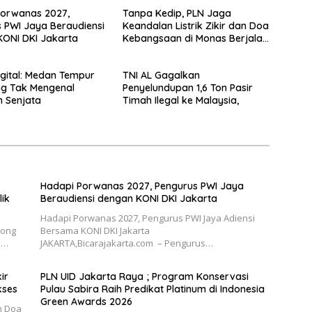
Porwanas 2027,
Tanpa Kedip, PLN Jaga
 PWI Jaya Beraudiensi
Keandalan Listrik Zikir dan Doa
ONI DKI Jakarta
Kebangsaan di Monas Berjalan
Sukses
gital: Medan Tempur
TNI AL Gagalkan
ng Tak Mengenal
Penyelundupan 1,6 Ton Pasir
 Senjata
Timah Ilegal ke Malaysia,
Hadapi Porwanas 2027, Pengurus PWI Jaya
ik
Beraudiensi dengan KONI DKI Jakarta
Hadapi Porwanas 2027, Pengurus PWI Jaya Adiensi
rong
Bersama KONI DKI Jakarta
l…
JAKARTA,Bicarajakarta.com – Pengurus…
ir
PLN UID Jakarta Raya ; Program Konservasi
kses
Pulau Sabira Raih Predikat Platinum di Indonesia
Green Awards 2026
an Doa