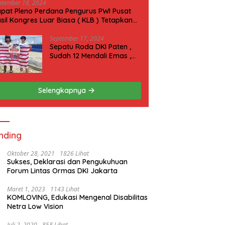
ptember 18, 2024
pat Pleno Perdana Pengurus PWI Pusat
sil Kongres Luar Biasa ( KLB ) Tetapkan
N 2025 di Riau
September 17, 2024
Sepatu Roda DKI Paten ,
Sudah 12 Mendali Emas ,
Kini Incar 1 Emas lagi Hari
ini
Selengkapnya
nding
Oktober 28, 2021
1826 Lihat
Sukses, Deklarasi dan Pengukuhuan
Forum Lintas Ormas DKI Jakarta
Maret 1, 2023
1143 Lihat
KOMLOVING, Edukasi Mengenal Disabilitas
Netra Low Vision
Juli 2, 2020
858 Lihat