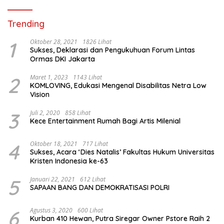
Trending
1
Oktober 28, 2021
1826 Lihat
Sukses, Deklarasi dan Pengukuhuan Forum Lintas
Ormas DKI Jakarta
2
Maret 1, 2023
1143 Lihat
KOMLOVING, Edukasi Mengenal Disabilitas Netra Low
Vision
3
Juli 2, 2020
858 Lihat
Kece Entertainment Rumah Bagi Artis Milenial
4
Oktober 18, 2021
717 Lihat
Sukses, Acara ‘Dies Natalis’ Fakultas Hukum Universitas
Kristen Indonesia ke-63
5
Januari 22, 2021
612 Lihat
SAPAAN BANG DAN DEMOKRATISASI POLRI
6
Agustus 3, 2020
600 Lihat
Kurban 410 Hewan, Putra Siregar Owner Pstore Raih 2