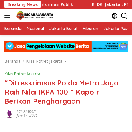
Langsung
eterbukaan Informasi Publik
Breaking News
KI DKI Jakarta : PT JIEP 
ke
konten
Beranda
Nasional
Jakarta Barat
Hiburan
Jakarta Pusat
Beranda
Kilas Potret Jakarta
Kilas Potret Jakarta
“Ditreskrimsus Polda Metro Jaya
Raih Nilai IKPA 100 ” Kapolri
Berikan Penghargaan
Fan Anshari
Juni 14, 2025