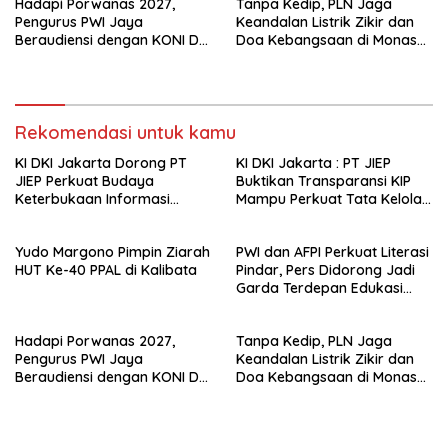
Hadapi Porwanas 2027,
Tanpa Kedip, PLN Jaga
Pengurus PWI Jaya
Keandalan Listrik Zikir dan
Beraudiensi dengan KONI DKI
Doa Kebangsaan di Monas
Jakarta
Berjalan Sukses
Rekomendasi untuk kamu
KI DKI Jakarta Dorong PT
KI DKI Jakarta : PT JIEP
JIEP Perkuat Budaya
Buktikan Transparansi KIP
Keterbukaan Informasi
Mampu Perkuat Tata Kelola
Publik
Perusahaan
Yudo Margono Pimpin Ziarah
PWI dan AFPI Perkuat Literasi
HUT Ke-40 PPAL di Kalibata
Pindar, Pers Didorong Jadi
Garda Terdepan Edukasi
Publik Lawan Pinjol Ilegal*
Hadapi Porwanas 2027,
Tanpa Kedip, PLN Jaga
Pengurus PWI Jaya
Keandalan Listrik Zikir dan
Beraudiensi dengan KONI DKI
Doa Kebangsaan di Monas
Jakarta
Berjalan Sukses