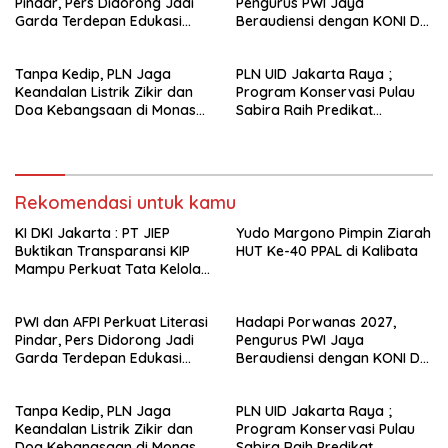
Pindar, Pers Didorong Jadi
Pengurus PWI Jaya
Garda Terdepan Edukasi
Beraudiensi dengan KONI DKI
Publik Lawan Pinjol Ilegal*
Jakarta
Tanpa Kedip, PLN Jaga
PLN UID Jakarta Raya ;
Keandalan Listrik Zikir dan
Program Konservasi Pulau
Doa Kebangsaan di Monas
Sabira Raih Predikat
Berjalan Sukses
Platinum di Indonesia Green
Awards 2026
Rekomendasi untuk kamu
KI DKI Jakarta : PT JIEP
Yudo Margono Pimpin Ziarah
Buktikan Transparansi KIP
HUT Ke-40 PPAL di Kalibata
Mampu Perkuat Tata Kelola
Perusahaan
PWI dan AFPI Perkuat Literasi
Hadapi Porwanas 2027,
Pindar, Pers Didorong Jadi
Pengurus PWI Jaya
Garda Terdepan Edukasi
Beraudiensi dengan KONI DKI
Publik Lawan Pinjol Ilegal*
Jakarta
Tanpa Kedip, PLN Jaga
PLN UID Jakarta Raya ;
Keandalan Listrik Zikir dan
Program Konservasi Pulau
Doa Kebangsaan di Monas
Sabira Raih Predikat