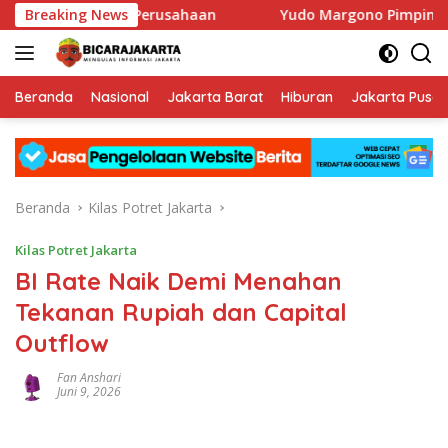
Langsung
Tata Kelola Perusahaan
Breaking News
Yudo Margono Pimpin Ziarah HUT
ke
konten
Beranda
Nasional
Jakarta Barat
Hiburan
Jakarta Pusat
Beranda
Kilas Potret Jakarta
Kilas Potret Jakarta
BI Rate Naik Demi Menahan
Tekanan Rupiah dan Capital
Outflow
Fan Anshari
Juni 9, 2026