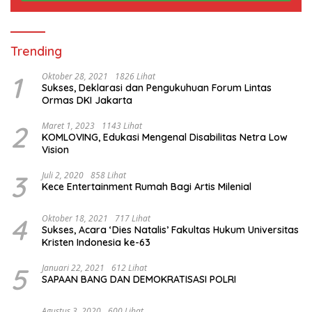
Trending
1
Oktober 28, 2021
1826 Lihat
Sukses, Deklarasi dan Pengukuhuan Forum Lintas
Ormas DKI Jakarta
2
Maret 1, 2023
1143 Lihat
KOMLOVING, Edukasi Mengenal Disabilitas Netra Low
Vision
3
Juli 2, 2020
858 Lihat
Kece Entertainment Rumah Bagi Artis Milenial
4
Oktober 18, 2021
717 Lihat
Sukses, Acara ‘Dies Natalis’ Fakultas Hukum Universitas
Kristen Indonesia ke-63
5
Januari 22, 2021
612 Lihat
SAPAAN BANG DAN DEMOKRATISASI POLRI
Agustus 3, 2020
600 Lihat