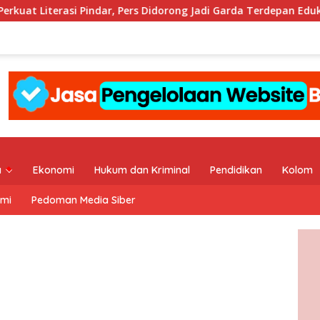
rasi Pindar, Pers Didorong Jadi Garda Terdepan Edukasi Publik La
a
Ekonomi
Hukum dan Kriminal
Pendidikan
Kolom
ami
Pedoman Media Siber