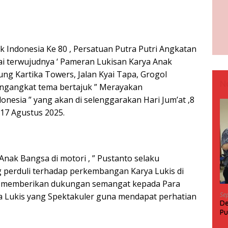
Indonesia Ke 80 , Persatuan Putra Putri Angkatan
ai terwujudnya ‘ Pameran Lukisan Karya Anak
ung Kartika Towers, Jalan Kyai Tapa, Grogol
N
engangkat tema bertajuk ” Merayakan
esia ” yang akan di selenggarakan Hari Jum’at ,8
 17 Agustus 2025.
nak Bangsa di motori , ” Pustanto selaku
g perduli terhadap perkembangan Karya Lukis di
to memberikan dukungan semangat kepada Para
Se
ya Lukis yang Spektakuler guna mendapat perhatian
De
Pu