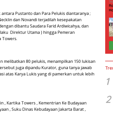
Se
Ra
Ha
antara Pustanto dan Para Pelukis diantaranya ;
HP
i Necklin dan Novandi terjadilah kesepakatan
ngan dibantu Saudara Farid Ardiwicahya, dan
elaku Direktur Utama ) hingga Pemeran
a Towers.
n melibatkan 80 pelukis, menampilkan 150 lukisan
tersebut juga dipandu Kurator, guna tanya jawab
Tre
i atas Karya Lukis yang di pamerkan untuk lebih
1
2
n , Kartika Towers , Kementrian Ke Budayaan
ayaan , Suku Dinas Kebudayaan Jakarta Barat ,