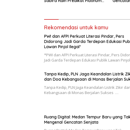
Sabira Raih Predikat Platinum
Gencatan
di Indonesia Green Awards
2026
Rekomendasi untuk kamu
PWI dan AFPI Perkuat Literasi Pindar, Pers
Didorong Jadi Garda Terdepan Edukasi Publ
Lawan Pinjol Ilegal*
*PWI dan AFPI Perkuat Literasi Pindar, Pers Dido
Jadi Garda Terdepan Edukasi Publik Lawan Pinjo
Tanpa Kedip, PLN Jaga Keandalan Listrik Zik
dan Doa Kebangsaan di Monas Berjalan Su
Tanpa Kedip, PLN Jaga Keandalan Listrik Zikir d
Kebangsaan di Monas Berjalan Sukses …
Ruang Digital: Medan Tempur Baru yang Ta
Mengenal Gencatan Senjata