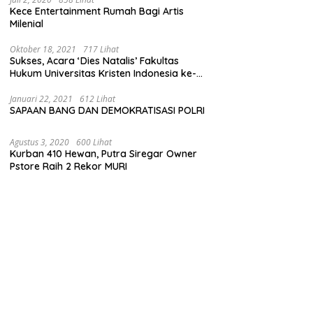
Kece Entertainment Rumah Bagi Artis
Milenial
Oktober 18, 2021
717 Lihat
Sukses, Acara ‘Dies Natalis’ Fakultas
Hukum Universitas Kristen Indonesia ke-
63
Januari 22, 2021
612 Lihat
SAPAAN BANG DAN DEMOKRATISASI POLRI
Agustus 3, 2020
600 Lihat
Kurban 410 Hewan, Putra Siregar Owner
Pstore Raih 2 Rekor MURI