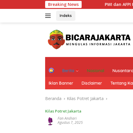
Langsung
Breaking News
PWI dan AFPI Perkuat Lite
ke
konten
Indeks
H
Berita
Nasional
Nusantar
o
m
Iklan Banner
Disclaimer
Tentang K
e
Beranda
Kilas Potret Jakarta
Kilas Potret Jakarta
Fan Anshari
Agustus 7, 2025