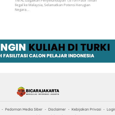
TNI AL Gagalkan Penyelundupan 1,6 Ton Pasir Timah
Ilegal ke Malaysia, Selamatkan Potensi Kerugian
Negara…
Pedoman Media Siber
Disclaimer
Kebijakan Privasi
Logi