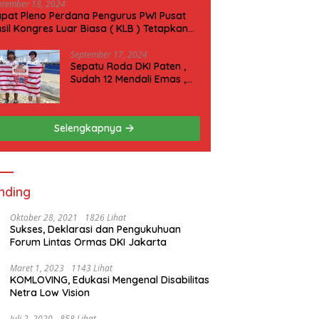
ptember 18, 2024
pat Pleno Perdana Pengurus PWI Pusat
sil Kongres Luar Biasa ( KLB ) Tetapkan
N 2025 di Riau
September 17, 2024
Sepatu Roda DKI Paten ,
Sudah 12 Mendali Emas ,
Kini Incar 1 Emas lagi Hari
ini
Selengkapnya
nding
Oktober 28, 2021
1826 Lihat
Sukses, Deklarasi dan Pengukuhuan
Forum Lintas Ormas DKI Jakarta
Maret 1, 2023
1143 Lihat
KOMLOVING, Edukasi Mengenal Disabilitas
Netra Low Vision
Juli 2, 2020
858 Lihat