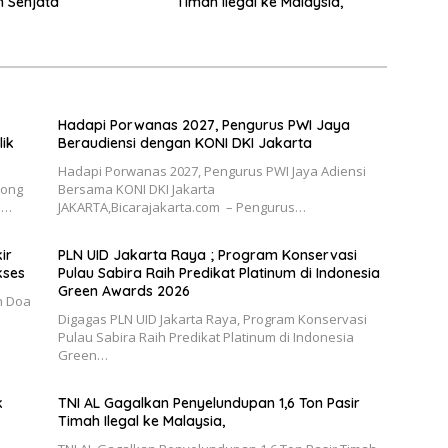
 Senjata
Timah Ilegal ke Malaysia,
Hadapi Porwanas 2027, Pengurus PWI Jaya
ik
Beraudiensi dengan KONI DKI Jakarta
Hadapi Porwanas 2027, Pengurus PWI Jaya Adiensi
rong
Bersama KONI DKI Jakarta
l…
JAKARTA,Bicarajakarta.com – Pengurus…
ir
PLN UID Jakarta Raya ; Program Konservasi
kses
Pulau Sabira Raih Predikat Platinum di Indonesia
Green Awards 2026
an Doa
Digagas PLN UID Jakarta Raya, Program Konservasi
Pulau Sabira Raih Predikat Platinum di Indonesia
Green…
k
TNI AL Gagalkan Penyelundupan 1,6 Ton Pasir
Timah Ilegal ke Malaysia,